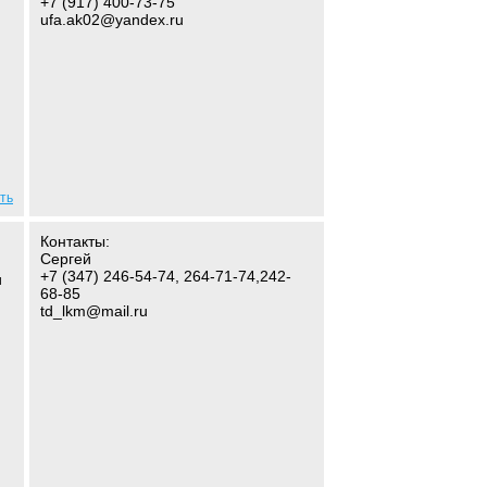
+7 (917) 400-73-75
ufa.ak02@yandex.ru
ть
Контакты:
Сергей
+7 (347) 246-54-74, 264-71-74,242-
и
68-85
td_lkm@mail.ru