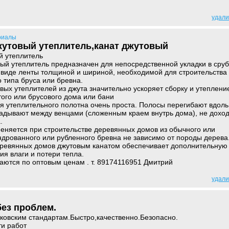
удали
риалы
утовый утеплитель,канат джутовый
 утеплитель
й утеплитель предназначен для непосредственной укладки в сруб
в виде ленты толщиной и шириной, необходимой для строительства
 типа бруса или бревна.
х утеплителей из джута значительно ускоряет сборку и утеплени
ого или брусового дома или бани
 утеплительного полотна очень проста. Полосы перегибают вдоль
ладывают между венцами (сложенным краем внутрь дома), не дохо
.
еняется при строительстве деревянных домов из обычного или
ндрованного или рубленного бревна не зависимо от породы дерева
деревянных домов джутовым канатом обеспечивает дополнительную
ия влаги и потери тепла.
аются по оптовым ценам . т. 89174116951 Дмитрий
удали
ез проблем.
ковским стандартам.Быстро,качественно.Безопасно.
ти работ