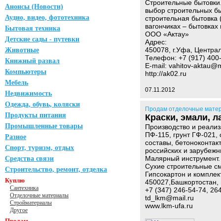
Строительные бытовки
Анонсы (Новости)
выбор строительных бы
Аудио, видео, фототехника
строительная бытовка (
вагончиках – бытовках
Бытовая техника
ООО «Актау»
Детские сады - путевки
Адрес:
450078, г.Уфа, Централ
Животные
Телефон: +7 (917) 400
Книжный развал
E-mail: vahitov-aktau@m
Компьютеры
http://ak02.ru
Мебель
07.11.2012
Недвижимость
Одежда, обувь, коляски
Продам отделочные мате
Продукты питания
Краски, эмали, л
Промышленные товары
Производство и реали
ПФ-115, грунт ГФ-021,
Разное
составы, бетоноконтак
Спорт, туризм, отдых
российских и зарубежн
Малярный инструмент.
Средства связи
Сухие строительные с
Строительство, ремонт, отделка
Гипсокартон и компле
Куплю
450027,Башкортостан, 
Сантехника
+7 (347) 246-54-74, 26
Отделочные материалы
td_lkm@mail.ru
Стройматериалы
www.lkm-ufa.ru
Другое
Продам