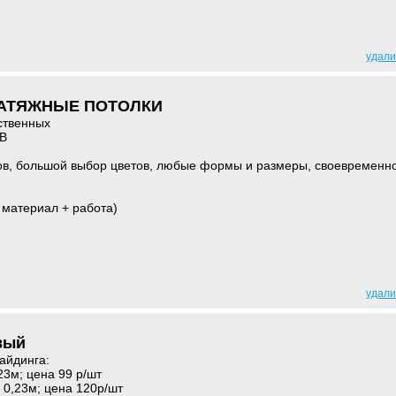
удали
НАТЯЖНЫЕ ПОТОЛКИ
ственных
В
в, большой выбор цветов, любые формы и размеры, своевременн
 материал + работа)
удали
вый
айдинга:
23м; цена 99 р/шт
 0,23м; цена 120р/шт