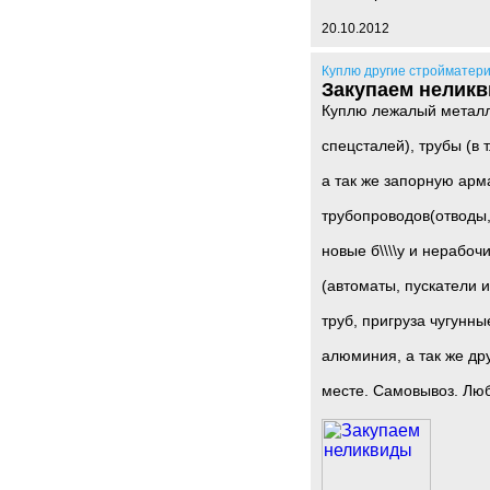
20.10.2012
Куплю другие стройматер
Закупаем нелик
Куплю лежалый металлоп
спецсталей), трубы (в 
а так же запорную арм
трубопроводов(отводы
новые б\\\\у и нерабоч
(автоматы, пускатели и
труб, пригруза чугунны
алюминия, а так же др
месте. Самовывоз. Люб