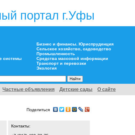
ый портал г.Уфы
Бизнес и финансы. Юриспруденция
Сельское хозяйство, садоводство
Промышленность
е системы
Средства массовой информации
Транспорт и перевозки
Экология
Частные объявления
Детские сады
О сайте
Поделиться
Контакты: