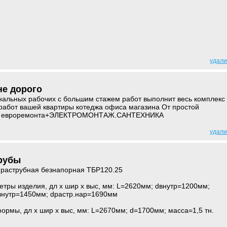
удали
не дорого
нальных рабочих с большим стажем работ выполнит весь комплекс
работ вашей квартиры котеджа офиса магазина От простой
ого евроремонта+ЭЛЕКТРОМОНТАЖ.САНТЕХНИКА
удали
трубы
 раструбная безнапорная ТБР120.25
тры изделия, дл x шир x выс, мм: L=2620мм; dвнутр=1200мм;
внутр=1450мм; dрастр.нар=1690мм
рмы, дл x шир x выс, мм: L=2670мм; d=1700мм; масса=1,5 тн.