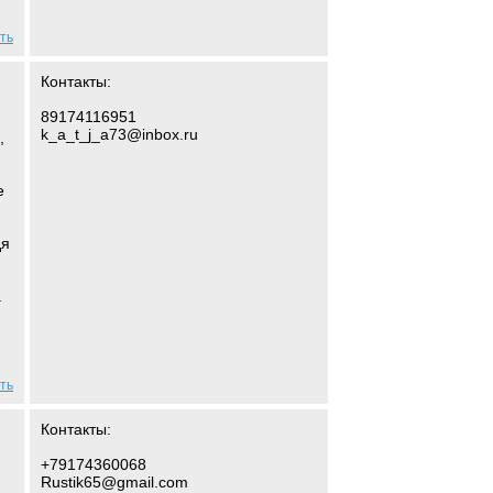
ть
Контакты:
89174116951
k_a_t_j_a73@inbox.ru
,
е
дя
.
ть
Контакты:
+79174360068
Rustik65@gmail.com