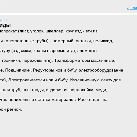
удали
иалы
виды
рокат (лист, уголок, швеллер, круг итд - втч из
т.ч толстостенные трубы) - немерный, остатки, неликвид,
атуру (задвижки, краны шаровые итд), элементы
, тройники, переходы итд), Трансформаторы маслянные,
ие, Подшипники, Редукторы нов и б\\\\у, электрооборудование
тд), Электродвигатели нов и б\\\\у, Изоляционную ленту для
е для труб, электроды, изделия из нержавейки, меди,
угие неликвиды и остатки материалов. Расчет нал. на
ой регион.