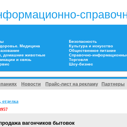
нформационно-справочн
ны
Безопасность
здоровье. Медицина
Культура и искусство
разование
Общественное питание
и, домашние животные
Справочно-информационны
икации и связь
Торговля
ервис
Шоу-бизнес
мпаниях
Новости
Прайс-лист на рекламу
Партнеры
, отделка
3957
продажа вагончиков бытовок