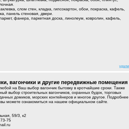
лочная.
клевка, слом стен, кладка, гипсокартон, обои, покраска, кафель,
ка, панель стеновая, двери.
паркет, фанера, паркетная доска, линолеум, ковролин, кафель,
удали
ки, вагончики и другие передвижные помещения
любой на Ваш выбор вагончик бытовку в кротчайшие сроки. Также
ый выбор строительных вагончиков, охранных будок, торговых
 дачных домиков, морских контейнеров и многое другое. Подробнее
вы можете ознакомиться на нашем официальном сайте.
ьная, 59/3, к2
-73-75
ail.ru