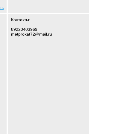
ть
Контакты:
89220403969
metprokat72@mail.ru