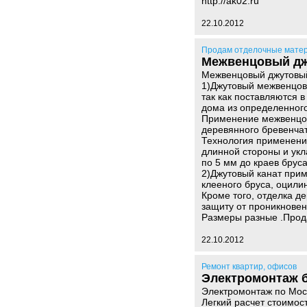
http://ak02.ru
22.10.2012
Продам отделочные мате
Межвенцовый дж
Межвенцовый джутовый
1)Джутовый межвенцовы
так как поставляются 
дома из определенного
Применение межвенцовы
деревянного бревенчат
Технология применения
длинной стороны и ук
по 5 мм до краев бруса
2)Джутовый канат прим
клееного бруса, оцили
Кроме того, отделка 
защиту от проникновен
Размеры разные .Прод
22.10.2012
Ремонт квартир, офисов
Электромонтаж б
Электромонтаж по Мос
Легкий расчет стоимос