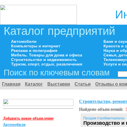
И
Каталог предприятий
Автомобили
Бани и сау
Компьютеры и интернет
Красота и 
Реклама и полиграфия
Наука и об
Мебель. Товары для дома и офиса
Семья, дет
Строительство и недвижимость
Телекоммун
Туризм, спорт, отдых, развлечения
Услуги и с
Поиск по ключевым словам
Главная
Каталог
Выставки
Статьи
Отзывы о ко
Строительство, ремонт
Найдено объявлений:
Добавить новое объявление
Продам стройматериалы
Производство и 
Автомобили