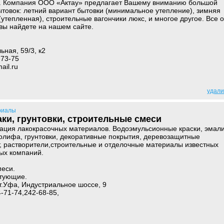
. Компания ООО «Актау» предлагает Вашему вниманию большой
товок: летний вариант бытовки (минимальное утепление), зимняя
утепленная), строительные вагончики люкс, и многое другое. Все о
 вы найдете на нашем сайте.
ьная, 59/3, к2
-73-75
ail.ru
удали
риалы
аки, грунтовки, строительные смеси
зация лакокрасочных материалов. Водоэмульсионные краски, эмал
 олифа, грунтовки, декоративные покрытия, деревозащитные
т, растворители,строительные и отделочные материалы известных
ых компаний.
меси.
ктующие.
г.Уфа, Индустриальное шоссе, 9
4-71-74,242-68-85,