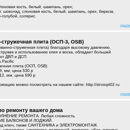
слоновая кость, белый, шампань, орех;
): шоколад, слоновая кость, белый, шампань, орех, бирюза,
-голубой, солярис.
удали
стружечная плита (ОСП-3, OSB)
ванно-стружечная плита) благодаря высокому давлению,
тружек и использованию клея и воска, обладает большей
 от ДВП и ДСП.
 Pacific
ечная плита (ОСП, OSB)
9, мм; цена 530 р
12, мм; цена 690 р
ацию можно посмотреть на нашем сайте: http://stroiopt02.ru
удали
по ремонту вашего дома
НЕНИЕ РЕМОНТА. Любая сложность.
ИЕ БАЛКОНОВ И ЛОДЖИЙ.
од ключ, также САНТЕХНИКА и ЭЛЕКТРОМОНТАЖ.
 штукатурка, шпатлевка, подвесной, покраска, обои, плинтус,