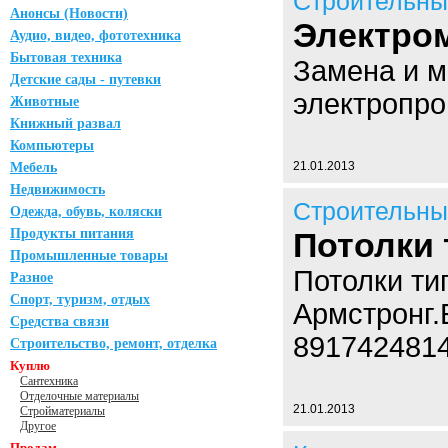
Строительны
Анонсы (Новости)
Электро
Аудио, видео, фототехника
Бытовая техника
Замена и 
Детские сады - путевки
электропро
Животные
Книжный развал
Компьютеры
21.01.2013
Мебель
Недвижимость
Строительны
Одежда, обувь, коляски
Продукты питания
Потолки 
Промышленные товары
Потолки ти
Разное
Спорт, туризм, отдых
Армстронг.
Средства связи
891742481
Строительство, ремонт, отделка
Куплю
Сантехника
Отделочные материалы
21.01.2013
Стройматериалы
Другое
Продам