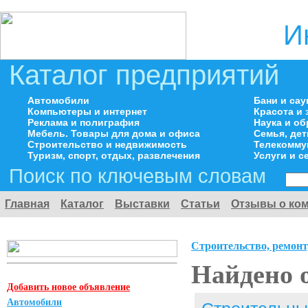
И
Каталог предприятий
Автомобили
Бани и са
Компьютеры и интернет
Красота и
Реклама и полиграфия
Наука и о
Мебель. Товары для дома и офиса
Семья, де
Строительство и недвижимость
Телекомму
Туризм, спорт, отдых, развлечения
Услуги и с
Поиск по ключевым словам
Главная
Каталог
Выставки
Статьи
Отзывы о ко
Строительство, ремонт
Найдено 
Добавить новое объявление
Автомобили