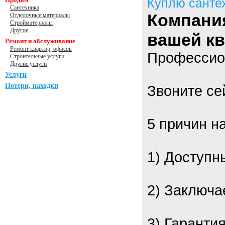
Куплю санте
Сантехника
Компани
Отделочные материалы
Стройматериалы
Другое
вашей кв
Ремонт и обслуживание
Ремонт квартир, офисов
Профессио
Строительные услуги
Другие услуги
Услуги
Потери, находки
Звоните се
5 причин н
1) Доступн
2) Заключа
3) Гаранти