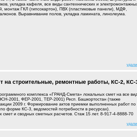
лков, укладка кафеля, все виды сантехнических и электромонтажны
ей, монтаж ГКЛ (гипсокартон), ПВХ (пластиковые панели), МДФ,
алконов. Выравнивание полов, укладка ламината, линолеума.
удали
т на строительные, ремонтные работы, КС-2, КС-
программного комплекса «ГРАНД-Смета» локальных смет на все ви
(ГЭСН-2001, ФЕР-2001, ТЕР-2001) Респ. Башкортостан (также
акции 2009 г. Формирование актов приемки выполненных работ по
по форме КС-3, ведомостей потребности в ресурсах).
 смет и сводных сметных расчетов. Стаж 15 лет. 8-917-4-8888-70
удали