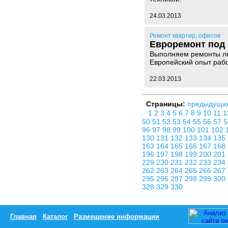
24.03.2013
Ремонт квартир, офисов
Евроремонт под
Выполняем ремонты люб
Европейский опыт раб
22.03.2013
Страницы:
предыдуща
1
2
3
4
5
6
7
8
9
10
11
1
50
51
52
53
54
55
56
57
96
97
98
99
100
101
102
130
131
132
133
134
135
163
164
165
166
167
168
196
197
198
199
200
201
229
230
231
232
233
234
262
263
264
265
266
267
295
296
297
298
299
300
328
329
330
Главная
Каталог
Размещение информации