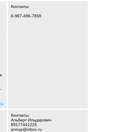
Контакты:
8-987-496-7858
о
и
–
ть
Контакты:
Альберт Ильдарович
89177441225
armsp@inbox.ru