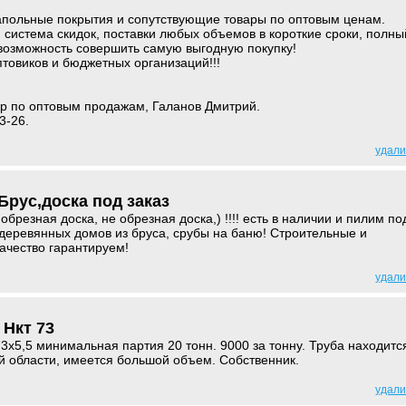
польные покрытия и сопутствующие товары по оптовым ценам.
 система скидок, поставки любых объемов в короткие сроки, полны
 возможность совершить самую выгодную покупку!
товиков и бюджетных организаций!!!
р по оптовым продажам, Галанов Дмитрий.
3-26.
удали
рус,доска под заказ
брезная доска, не обрезная доска,) !!!! есть в наличии и пилим по
о деревянных домов из бруса, срубы на баню! Строительные и
качество гарантируем!
удали
 Нкт 73
3х5,5 минимальная партия 20 тонн. 9000 за тонну. Труба находитс
й области, имеется большой объем. Собственник.
удали