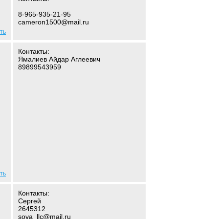
8-965-935-21-95
cameron1500@mail.ru
ть
Контакты:
Ямалиев Айдар Аглеевич
89899543959
ть
Контакты:
Сергей
2645312
sova_llc@mail.ru