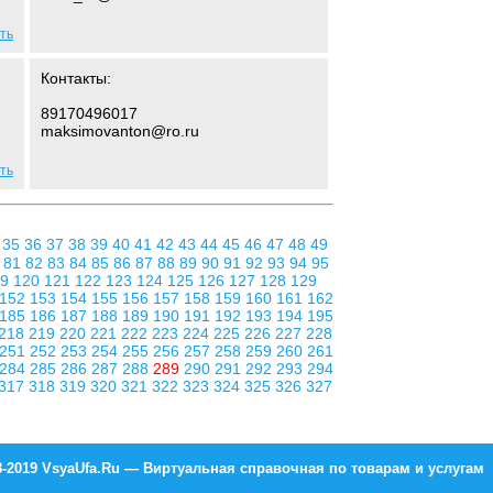
ть
Контакты:
89170496017
maksimovanton@ro.ru
ть
4
35
36
37
38
39
40
41
42
43
44
45
46
47
48
49
0
81
82
83
84
85
86
87
88
89
90
91
92
93
94
95
19
120
121
122
123
124
125
126
127
128
129
152
153
154
155
156
157
158
159
160
161
162
185
186
187
188
189
190
191
192
193
194
195
218
219
220
221
222
223
224
225
226
227
228
251
252
253
254
255
256
257
258
259
260
261
284
285
286
287
288
289
290
291
292
293
294
317
318
319
320
321
322
323
324
325
326
327
8-2019 VsyaUfa.Ru — Виртуальная справочная по товарам и услугам