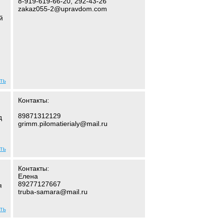
8-919-619-66-20, 292-43-26
zakaz055-2@upravdom.com
й
ть
Контакты:
89871312129
д
grimm.pilomatierialy@mail.ru
ть
Контакты:
Елена
89277127667
я
truba-samara@mail.ru
ть