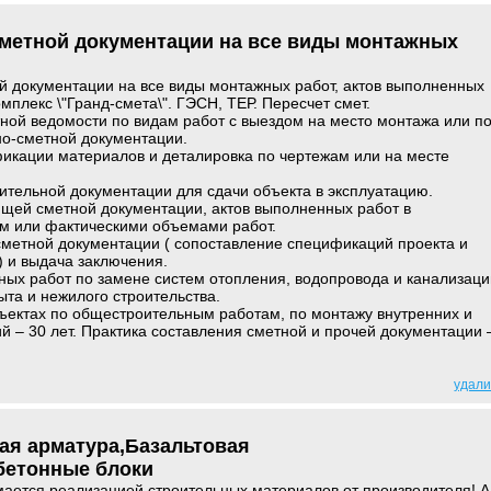
сметной документации на все виды монтажных
й документации на все виды монтажных работ, актов выполненных
мплекс \"Гранд-смета\". ГЭСН, ТЕР. Пересчет смет.
ной ведомости по видам работ с выездом на место монтажа или п
о-сметной документации.
икации материалов и деталировка по чертежам или на месте
ительной документации для сдачи объекта в эксплуатацию.
ющей сметной документации, актов выполненных работ в
ом или фактическими объемами работ.
сметной документации ( сопоставление спецификаций проекта и
 и выдача заключения.
ных работ по замене систем отопления, водопровода и канализаци
ыта и нежилого строительства.
ъектах по общестроительным работам, по монтажу внутренних и
 – 30 лет. Практика составления сметной и прочей документации 
удали
ая арматура,Базальтовая
бетонные блоки
ается реализацией строительных материалов от производителя! А