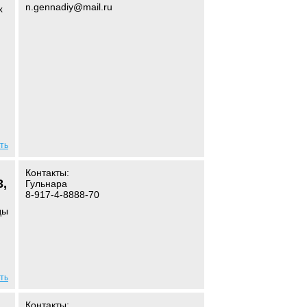
n.gennadiy@mail.ru
х
ть
Контакты:
3,
Гульнара
8-917-4-8888-70
ды
ть
Контакты: