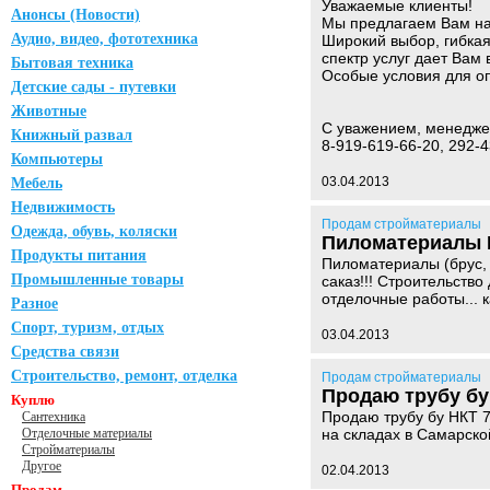
Уважаемые клиенты!
Анонсы (Новости)
Мы предлагаем Вам на
Аудио, видео, фототехника
Широкий выбор, гибкая
спектр услуг дает Вам
Бытовая техника
Особые условия для оп
Детские сады - путевки
Животные
С уважением, менедже
Книжный развал
8-919-619-66-20, 292-4
Компьютеры
03.04.2013
Мебель
Недвижимость
Продам стройматериалы
Одежда, обувь, коляски
Пиломатериалы Б
Продукты питания
Пиломатериалы (брус, о
Промышленные товары
саказ!!! Строительств
отделочные работы... 
Разное
Спорт, туризм, отдых
03.04.2013
Средства связи
Строительство, ремонт, отделка
Продам стройматериалы
Продаю трубу бу
Куплю
Продаю трубу бу НКТ 7
Сантехника
Отделочные материалы
на складах в Самарско
Стройматериалы
Другое
02.04.2013
Продам