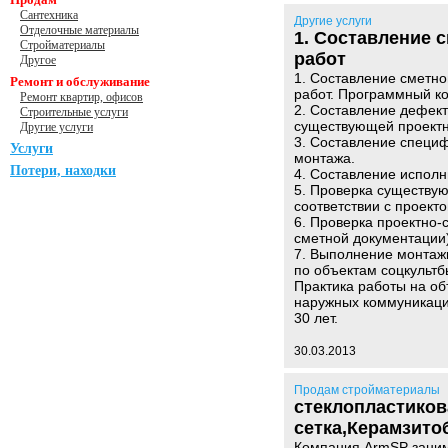
Сантехника
Другие услуги
Отделочные материалы
1. Составление 
Стройматериалы
работ
Другое
1. Составление сметно
Ремонт и обслуживание
работ. Программный ко
Ремонт квартир, офисов
2. Составление дефект
Строительные услуги
существующей проектн
Другие услуги
3. Составление специф
Услуги
монтажа.
Потери, находки
4. Составление исполн
5. Проверка существу
соответствии с проект
6. Проверка проектно-
сметной документации)
7. Выполнение монтаж
по объектам соцкультб
Практика работы на об
наружных коммуникаций
30 лет.
30.03.2013
Продам стройматериалы
стеклопластиков
сетка,Керамзито
Компания ArmSP заним