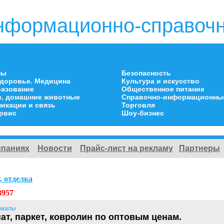
нформационно-справочн
ны
Безопасность
здоровье. Медицина
Культура и искусство
разование
Общественное питание
и, домашние животные
Справочно-информационны
икации и связь
Торговля
ервис
Шоу-бизнес
мпаниях
Новости
Прайс-лист на рекламу
Партнеры
, отделка
3957
риалы
ат, паркет, ковролин по оптовым ценам.