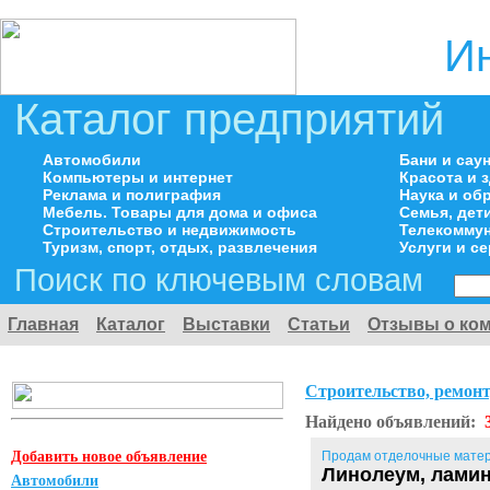
И
Каталог предприятий
Автомобили
Бани и сау
Компьютеры и интернет
Красота и 
Реклама и полиграфия
Наука и об
Мебель. Товары для дома и офиса
Семья, дет
Строительство и недвижимость
Телекоммун
Туризм, спорт, отдых, развлечения
Услуги и с
Поиск по ключевым словам
Главная
Каталог
Выставки
Статьи
Отзывы о ко
Строительство, ремонт
Найдено объявлений:
Добавить новое объявление
Продам отделочные мате
Линолеум, ламин
Автомобили