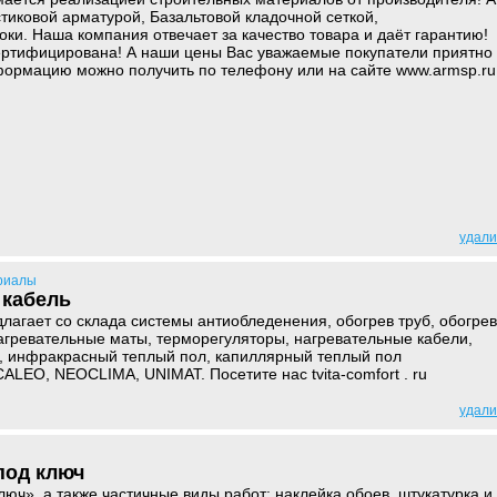
тиковой арматурой, Базальтовой кладочной сеткой,
ки. Наша компания отвечает за качество товара и даёт гарантию!
ертифицирована! А наши цены Вас уважаемые покупатели приятно
формацию можно получить по телефону или на сайте www.armsp.ru
удали
риалы
 кабель
агает со склада системы антиобледенения, обогрев труб, обогрев
нагревательные маты, терморегуляторы, нагревательные кабели,
, инфракрасный теплый пол, капиллярный теплый пол
ALEO, NEOCLIMA, UNIMAT. Посетите нас tvita-comfort . ru
удали
под ключ
люч», а также частичные виды работ: наклейка обоев, штукатурка и