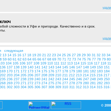
удали
 ключ
ой сложности в Уфе и пригороде. Качественно и в срок.
оты.
удали
я
следующая
2
13
14
15
16
17
18
19
20
21
22
23
24
25
26
27
28
29
30
31
32
33
3
58
59
60
61
62
63
64
65
66
67
68
69
70
71
72
73
74
75
76
77
78
79
8
103
104
105
106
107
108
109
110
111
112
113
114
115
116
117
118
1
136
137
138
139
140
141
142
143
144
145
146
147
148
149
150
151
169
170
171
172
173
174
175
176
177
178
179
180
181
182
183
184
202
203
204
205
206
207
208
209
210
211
212
213
214
215
216
217
235
236
237
238
239
240
241
242
243
244
245
246
247
248
249
250
268
269
270
271
272
273
274
275
276
277
278
279
280
281
282
283
301
302
303
304
305
306
307
308
309
310
311
312
313
314
315
316
© 200