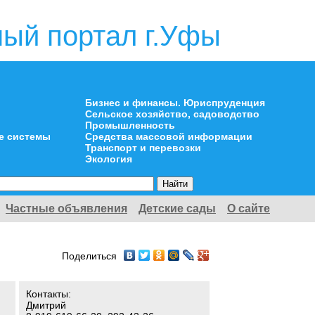
ый портал г.Уфы
Бизнес и финансы. Юриспруденция
Сельское хозяйство, садоводство
Промышленность
е системы
Средства массовой информации
Транспорт и перевозки
Экология
Частные объявления
Детские сады
О сайте
Поделиться
Контакты:
Дмитрий