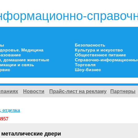
нформационно-справочн
ны
Безопасность
здоровье. Медицина
Культура и искусство
разование
Общественное питание
и, домашние животные
Справочно-информационны
икации и связь
Торговля
ервис
Шоу-бизнес
мпаниях
Новости
Прайс-лист на рекламу
Партнеры
, отделка
3957
 металлические двери