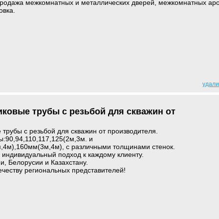
продажа межкомнатных и металлических дверей, межкомнатных аро
овка.
удали
ковые трубы с резьбой для скважин от
трубы с резьбой для скважин от производителя.
90,94,110,117,125(2м,3м. и
м,4м),160мм(3м,4м), с различными толщинами стенок.
, индивидуальный подход к каждому клиенту.
и, Белорусии и Казахстану.
ечеству региональных представителей!