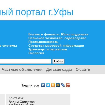
ый портал г.Уфы
Бизнес и финансы. Юриспруденция
Сельское хозяйство, садоводство
Промышленность
е системы
Средства массовой информации
Транспорт и перевозки
Экология
Частные объявления
Детские сады
О сайте
Поделиться
Контакты:
Вадим Солдатов