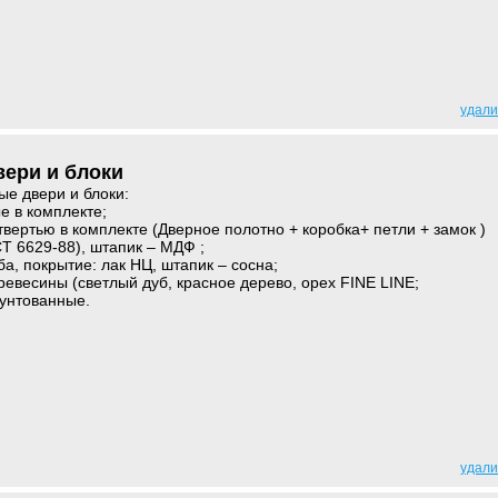
удали
ери и блоки
е двери и блоки:
е в комплекте;
твертью в комплекте (Дверное полотно + коробка+ петли + замок )
Т 6629-88), штапик – МДФ ;
а, покрытие: лак НЦ, штапик – сосна;
евесины (светлый дуб, красное дерево, орех FINE LINE;
рунтованные.
удали