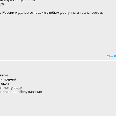
мер) – 65 руб./пог.м.
5%.
По России и далее отправим любым доступным транспортом.
удали
двери
 и лоджий
 окон
омплектующих
 сервисное обслуживание