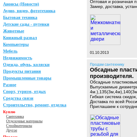
Оптовая и розничная 
Анонсы (Новости)
Замер, доставка, устан
Аудио, видео, фототехника
Бытовая техника
Детские сады - путевки
Животные
Книжный развал
Компьютеры
Мебель
01.10.2013
Недвижимость
Одежда, обувь, коляски
Продам сантехнику
Обсадные пласти
Продукты питания
производителя.
Промышленные товары
Обсадные пластиковые 
Разное
Выпускаемые диаметры:
Спорт, туризм, отдых
4м.),135(3м,4м),140(3
Гибкая система скидок
Средства связи
Доставка по всей Росси
Строительство, ремонт, отделка
Приглашаем к сотрудн
Куплю
Сантехника
Отделочные материалы
Стройматериалы
Другое
Продам