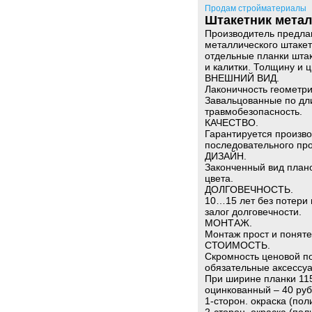
Продам стройматериалы
Штакетник мета
Производитель предла
металлического штакет
отдельные планки штак
и калитки. Толщину и 
ВНЕШНИЙ ВИД.
Лаконичность геометри
Завальцованные по дли
травмобезопасность.
КАЧЕСТВО.
Гарантируется произв
последовательного пр
ДИЗАЙН.
Законченный вид план
цвета.
ДОЛГОВЕЧНОСТЬ.
10…15 лет без потери
залог долговечности.
МОНТАЖ.
Монтаж прост и поняте
СТОИМОСТЬ.
Скромность ценовой по
обязательные аксессу
При ширине планки 115
оцинкованный – 40 руб.
1-сторон. окраска (поли