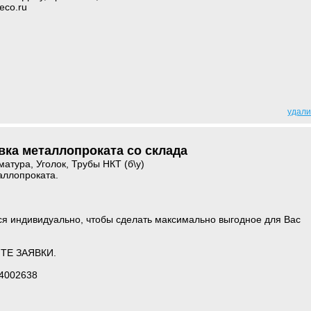
-eco.ru
удали
вка металлопроката со склада
атура, Уголок, Трубы НКТ (б\у)
аллопроката.
ся индивидуально, чтобы сделать максимально выгодное для Вас
ТЕ ЗАЯВКИ.
74002638