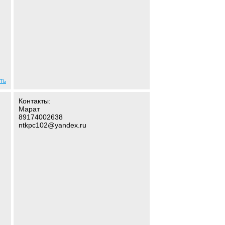
ть
Контакты:
Марат
89174002638
ntkpc102@yandex.ru