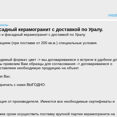
удали
риалы
адный керамогранит с доставкой по Уралу.
 и фасадный керамогранит с доставкой по Уралу.
циям (при поставке от 200 кв.м.) специальные условия.
димый формат, цвет -> мы договариваемся о встрече в удобное д
мы привозим Вам образцы для согласования -> договариваемся о
оставляем необходимую продукцию на объект.
я Вас.
удничать с нами ВЫГОДНО:
кция от производителя. Имеются все необходимые сертификаты и
ткие сроки осуществить поставку крупной партии керамогранита на