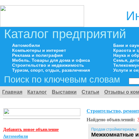
И
Каталог предприятий
Автомобили
Бани и сау
Компьютеры и интернет
Красота и 
Реклама и полиграфия
Наука и об
Мебель. Товары для дома и офиса
Семья, дет
Строительство и недвижимость
Телекоммун
Туризм, спорт, отдых, развлечения
Услуги и с
Поиск по ключевым словам
Главная
Каталог
Выставки
Статьи
Отзывы о ко
Строительство, ремонт
Найдено объявлений:
Добавить новое объявление
Продам стройматериалы
Межкомнатные и
Автомобили