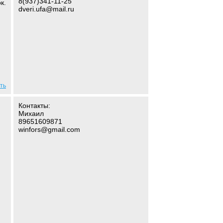
8(937)341-11-25
к.
dveri.ufa@mail.ru
ть
Контакты:
Михаил
89651609871
winfors@gmail.com