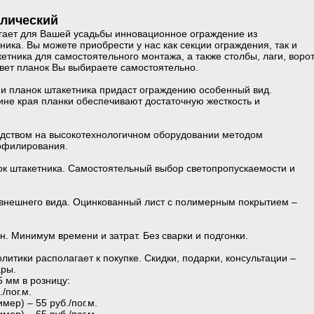
ллический
гает для Вашей усадьбы инновационное ограждение из
ника. Вы можете приобрести у нас как секции ограждения, так и
етника для самостоятельного монтажа, а также столбы, лаги, воро
цвет планок Вы выбираете самостоятельно.
и планок штакетника придаст ограждению особенный вид.
не края планки обеспечивают достаточную жесткость и
одством на высокотехнологичном оборудовании методом
офилирования.
ок штакетника. Самостоятельный выбор светопропускаемости и
 внешнего вида. Оцинкованный лист с полимерным покрытием –
н. Минимум времени и затрат. Без сварки и подгонки.
литики располагает к покупке. Скидки, подарки, консультации –
ары.
 мм в розницу:
/пог.м.
мер) – 55 руб./пог.м.