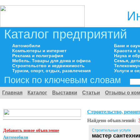
И
Каталог предприятий
Автомобили
Бани и сау
Компьютеры и интернет
Красота и 
Реклама и полиграфия
Наука и об
Мебель. Товары для дома и офиса
Семья, дет
Строительство и недвижимость
Телекоммун
Туризм, спорт, отдых, развлечения
Услуги и с
Поиск по ключевым словам
Главная
Каталог
Выставки
Статьи
Отзывы о ко
Строительство, ремонт
Найдено объявлений:
Добавить новое объявление
Строительные услуги
мастер сантехни
Автомобили