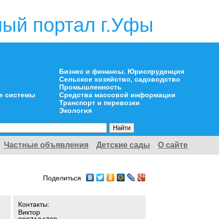
ый портал г.Уфы
Бизнес и финансы. Юриспруденция
Сельское хозяйство, садоводство
Промышленность
е системы
Средства массовой информации
Транспорт и перевозки
Экология
Частные объявления
Детские сады
О сайте
Поделиться
Контакты:
Виктор