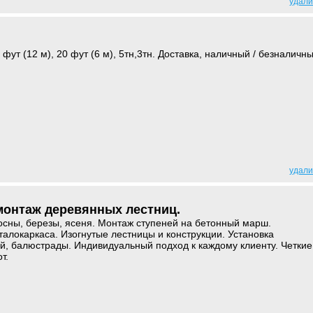
удали
ут (12 м), 20 фут (6 м), 5тн,3тн. Доставка, наличный / безналичн
удали
монтаж деревянных лестниц.
осны, березы, ясеня. Монтаж ступеней на бетонный марш.
талокаркаса. Изогнутые лестницы и конструкции. Установка
, балюстрады. Индивидуальный подход к каждому клиенту. Четкие
т.