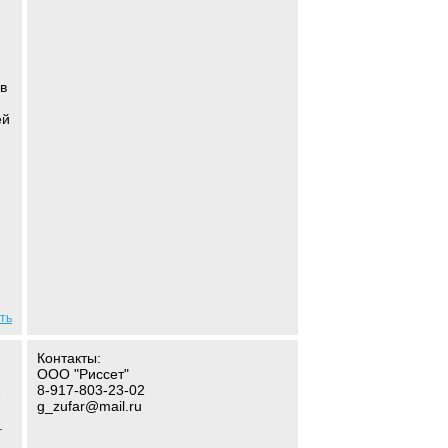
 в
ей
ть
Контакты:
ООО "Риссет"
8-917-803-23-02
-
g_zufar@mail.ru
.