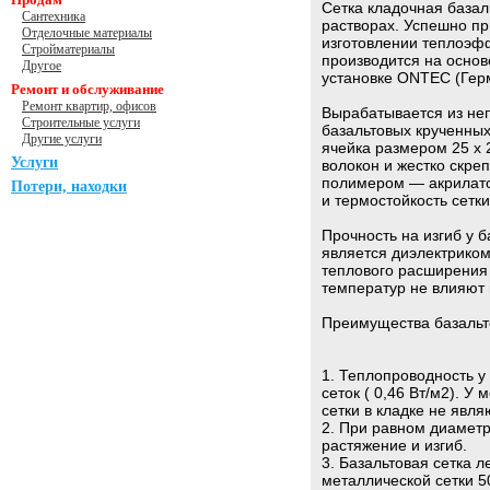
Сетка кладочная базал
Сантехника
растворах. Успешно пр
Отделочные материалы
изготовлении теплоэфф
Стройматериалы
производится на осно
Другое
установке ONTEC (Гер
Ремонт и обслуживание
Ремонт квартир, офисов
Вырабатывается из неп
Строительные услуги
базальтовых крученны
Другие услуги
ячейка размером 25 х 
Услуги
волокон и жестко скр
полимером — акрилатом
Потери, находки
и термостойкость сетки
Прочность на изгиб у 
является диэлектриком
теплового расширения 
температур не влияют 
Преимущества базальто
1. Теплопроводность у
сеток ( 0,46 Вт/м2). У
сетки в кладке не явл
2. При равном диаметр
растяжение и изгиб.
3. Базальтовая сетка 
металлической сетки 50