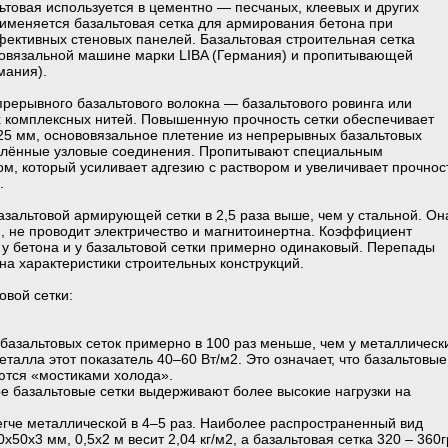
ьтовая используется в цементно — песчаных, клеевых и других
именяется базальтовая сетка для армирования бетона при
ективных стеновых панелей. Базальтовая строительная сетка
вовязальной машине марки LIBA (Германия) и пропитывающей
мания).
рерывного базальтового волокна — базальтового ровинга или
х комплексных нитей. Повышенную прочность сетки обеспечивает
25 мм, основовязальное плетение из непрерывных базальтовых
еплённые узловые соединения. Пропитывают специальным
, который усиливает адгезию с раствором и увеличивает прочнос
.
базальтовой армирующей сетки в 2,5 раза выше, чем у стальной. Он
, не проводит электричество и магнитоинертна. Коэффициент
у бетона и у базальтовой сетки примерно одинаковый. Перепады
на характеристики строительных конструкций.
вой сетки:
 базальтовых сеток примерно в 100 раз меньше, чем у металлическ
 металла этот показатель 40–60 Вт/м2. Это означает, что базальтовые
яются «мостиками холода».
е базальтовые сетки выдерживают более высокие нагрузки на
легче металлической в 4–5 раз. Наиболее распространенный вид
х50х3 мм, 0,5х2 м весит 2,04 кг/м2, а базальтовая сетка 320 – 360г