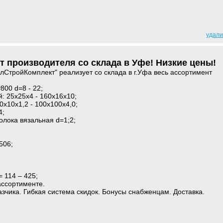
удали
т производителя со склада в Уфе! Низкие цены!
СтройКомплект" реализует со склада в г.Уфа весь ассортимент
т800 d=8 - 22;
: 25х25х4 - 160х16х10;
0х10х1,2 - 100х100х4,0;
4;
олока вязальная d=1;2;
506;
= 114 – 425;
ассортименте.
азчика. Гибкая система скидок. Бонусы снабженцам. Доставка.