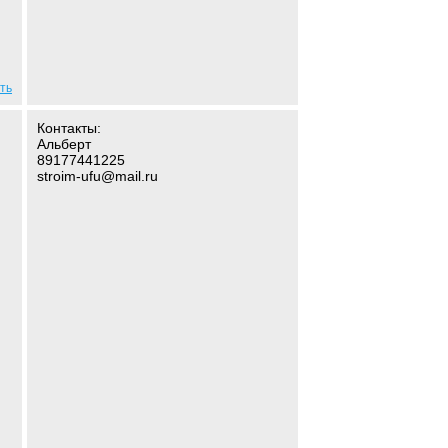
ть
Контакты:
Альберт
89177441225
stroim-ufu@mail.ru