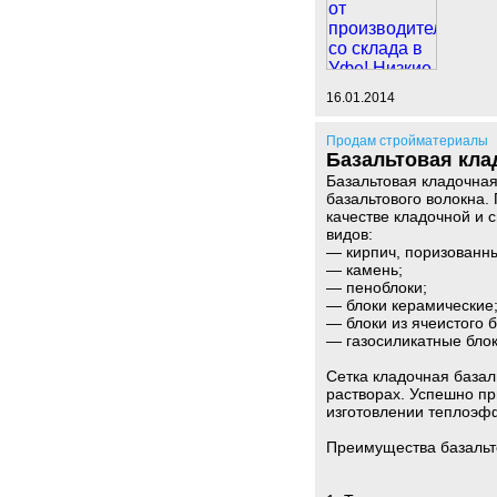
16.01.2014
Продам стройматериалы
Базальтовая кла
Базальтовая кладочная
базальтового волокна.
качестве кладочной и 
видов:
— кирпич, поризованны
— камень;
— пеноблоки;
— блоки керамические
— блоки из ячеистого б
— газосиликатные блок
Сетка кладочная базал
растворах. Успешно пр
изготовлении теплоэф
Преимущества базальто