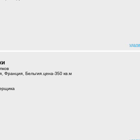
удали
ки
лков
, Франция, Бельгия.цена-350 кв.м
мерщика