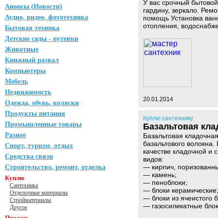
У вас срочный бытовой 
Анонсы (Новости)
гардину, зеркало. Ремо
Аудио, видео, фототехника
помощь Установка ванн
отопления, водоснабже
Бытовая техника
Детские сады - путевки
Животные
Книжный развал
Компьютеры
Мебель
Недвижимость
20.01.2014
Одежда, обувь, коляски
Продукты питания
Куплю сантехнику
Промышленные товары
Базальтовая кла
Разное
Базальтовая кладочная
базальтового волокна.
Спорт, туризм, отдых
качестве кладочной и 
Средства связи
видов:
— кирпич, поризованны
Строительство, ремонт, отделка
— камень;
Куплю
— пеноблоки;
Сантехника
— блоки керамические
Отделочные материалы
— блоки из ячеистого б
Стройматериалы
— газосиликатные блок
Другое
Продам