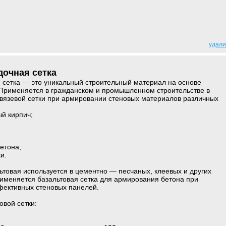
удали
дочная сетка
 сетка — это уникальный строительный материал на основе
 Применяется в гражданском и промышленном строительстве в
связевой сетки при армировании стеновых материалов различных
й кирпич;
;
етона;
и.
ьтовая используется в цементно — песчаных, клеевых и других
именяется базальтовая сетка для армирования бетона при
фективных стеновых панелей.
вой сетки: