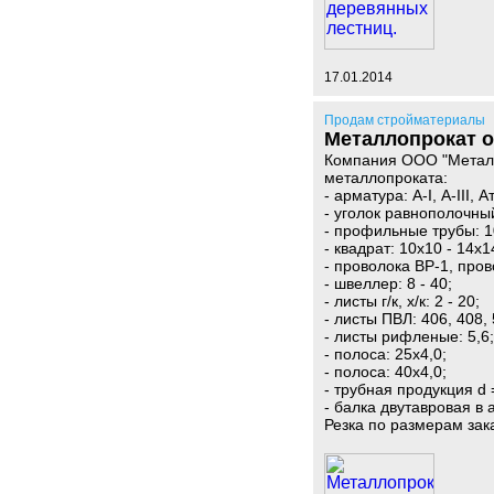
17.01.2014
Продам стройматериалы
Металлопрокат о
Компания ООО "Металл
металлопроката:
- арматура: A-I, А-III, А
- уголок равнополочный
- профильные трубы: 1
- квадрат: 10х10 - 14х1
- проволока ВР-1, пров
- швеллер: 8 - 40;
- листы г/к, х/к: 2 - 20;
- листы ПВЛ: 406, 408, 
- листы рифленые: 5,6;
- полоса: 25х4,0;
- полоса: 40х4,0;
- трубная продукция d 
- балка двутавровая в 
Резка по размерам зак