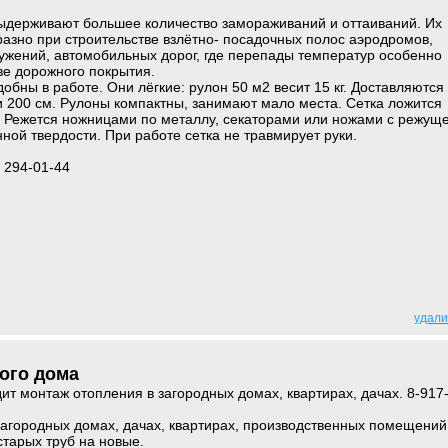
выдерживают большее количество замораживаний и оттаиваний. Их
азно при строительстве взлётно- посадочных полос аэродромов,
ужений, автомобильных дорог, где перепады температур особенно
ве дорожного покрытия.
добны в работе. Они лёгкие: рулон 50 м2 весит 15 кг. Доставляются
 200 см. Рулоны компактны, занимают мало места. Сетка ложится
о. Режется ножницами по металлу, секаторами или ножами с режущ
ой твердости. При работе сетка не травмирует руки.
 294-01-44
удали
ого дома
т монтаж отопления в загородных домах, квартирах, дачах. 8-917
агородных домах, дачах, квартирах, производственных помещений
тарых труб на новые.