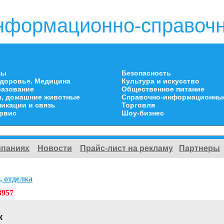
нформационно-справочн
ны
Безопасность
здоровье. Медицина
Культура и искусство
разование
Общественное питание
и, домашние животные
Справочно-информационны
икации и связь
Торговля
ервис
Шоу-бизнес
мпаниях
Новости
Прайс-лист на рекламу
Партнеры
, отделка
3957
к