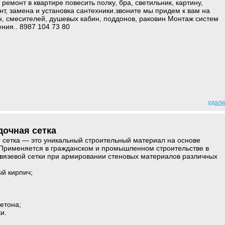
ремонт в квартире повесить полку, бра, светильник, картину,
нт, замена и установка сантехники.звоните мы придем к вам на
, смесителей, душевых кабин, поддонов, раковин Монтаж систем
ния.. 8987 104 73 80
удали
дочная сетка
 сетка — это уникальный строительный материал на основе
 Применяется в гражданском и промышленном строительстве в
связевой сетки при армировании стеновых материалов различных
й кирпич;
;
етона;
и.