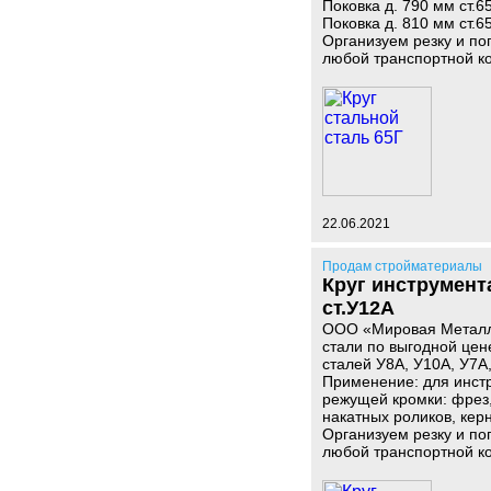
Поковка д. 790 мм ст.6
Поковка д. 810 мм ст.6
Организуем резку и по
любой транспортной к
22.06.2021
Продам стройматериалы
Круг инструмента
ст.У12А
ООО «Мировая Металлу
стали по выгодной цен
сталей У8А, У10А, У7А
Применение: для инст
режущей кромки: фрез, 
накатных роликов, кер
Организуем резку и по
любой транспортной к