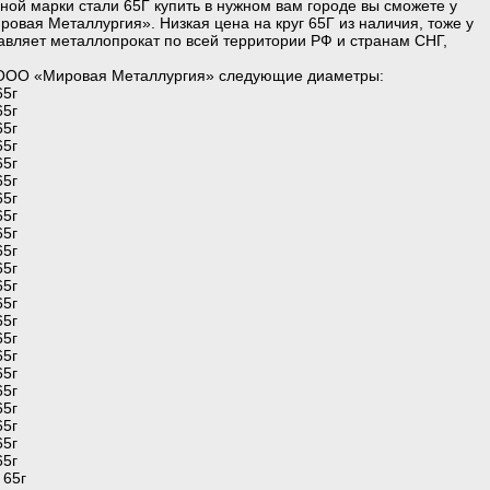
ой марки стали 65Г купить в нужном вам городе вы сможете у
вая Металлургия». Низкая цена на круг 65Г из наличия, тоже у
вляет металлопрокат по всей территории РФ и странам СНГ,
 ООО «Мировая Металлургия» следующие диаметры:
65г
65г
65г
65г
65г
65г
65г
65г
65г
65г
65г
65г
65г
65г
65г
65г
65г
65г
65г
65г
65г
65г
 65г