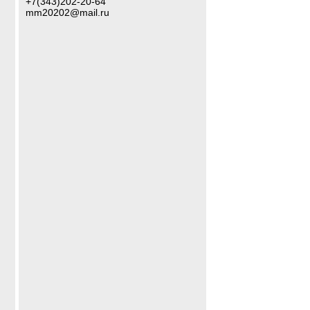
+7(343)202-20-64
mm20202@mail.ru