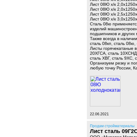
Лист 08Ю х/к 2,0х125
Лист 08Ю х/к 2,0х125
Лист 08Ю х/к 2,5х125
Лист 08Ю х/к 3,0х125
Сталь 08ю применяетс
изделий машиностроени
подшипников и других 
Также всегда в наличии
сталь 08кп, сталь 08ю,
Листы горячекатаные в
20ХГСА, сталь 10ХСНД,
сталь ХВГ, сталь 9ХС, с
Организуем резку и по
любую точку России, К
22.06.2021
Продам стройматериалы
Лист сталь 09Г2