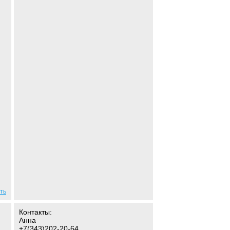
ть
Контакты:
Анна
+7(343)202-20-64