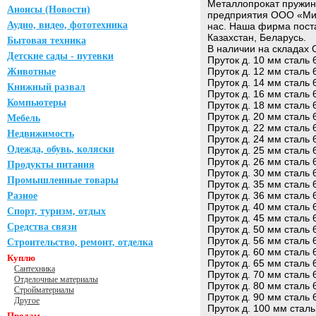
Металлопрокат пружинн
Анонсы (Новости)
предприятия ООО «Миро
Аудио, видео, фототехника
нас. Наша фирма поста
Казахстан, Беларусь.
Бытовая техника
В наличии на складах
Детские сады - путевки
Пруток д. 10 мм сталь 
Пруток д. 12 мм сталь 
Животные
Пруток д. 14 мм сталь 
Книжный развал
Пруток д. 16 мм сталь 
Компьютеры
Пруток д. 18 мм сталь 
Пруток д. 20 мм сталь 
Мебель
Пруток д. 22 мм сталь 
Недвижимость
Пруток д. 24 мм сталь 
Одежда, обувь, коляски
Пруток д. 25 мм сталь 
Пруток д. 26 мм сталь 
Продукты питания
Пруток д. 30 мм сталь 
Промышленные товары
Пруток д. 35 мм сталь 
Пруток д. 36 мм сталь 
Разное
Пруток д. 40 мм сталь 
Спорт, туризм, отдых
Пруток д. 45 мм сталь 
Средства связи
Пруток д. 50 мм сталь 
Пруток д. 56 мм сталь 
Строительство, ремонт, отделка
Пруток д. 60 мм сталь 
Куплю
Пруток д. 65 мм сталь 
Сантехника
Пруток д. 70 мм сталь 
Отделочные материалы
Пруток д. 80 мм сталь 
Стройматериалы
Пруток д. 90 мм сталь 
Другое
Пруток д. 100 мм сталь
Продам