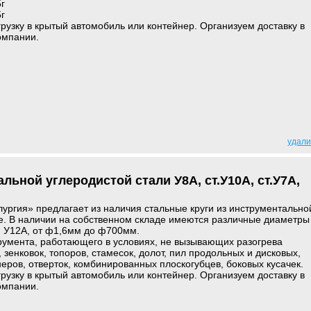
5г
5г
грузку в крытый автомобиль или контейнер. Организуем доставку в
омпании.
удали
льной углеродистой стали У8А, ст.У10А, ст.У7А,
ргия» предлагает из наличия стальные круги из инструментально
е. В наличии на собственном складе имеются различные диаметры
, У12А, от ф1,6мм до ф700мм.
румента, работающего в условиях, не вызывающих разогрева
зенковок, топоров, стамесок, долот, пил продольных и дисковых,
неров, отверток, комбинированных плоскогубцев, боковых кусачек.
грузку в крытый автомобиль или контейнер. Организуем доставку в
омпании.