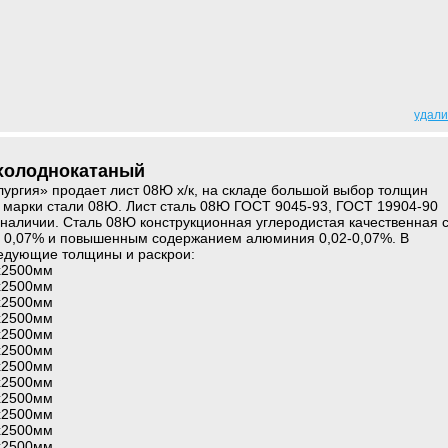
удали
 холоднокатаный
ргия» продает лист 08Ю х/к, на складе большой выбор толщин
 марки стали 08Ю. Лист сталь 08Ю ГОСТ 9045-93, ГОСТ 19904-90
 наличии. Сталь 08Ю конструкционная углеродистая качественная 
 0,07% и повышенным содержанием алюминия 0,02-0,07%. В
ледующие толщины и раскрои:
0х2500мм
0х2500мм
0х2500мм
0х2500мм
0х2500мм
0х2500мм
0х2500мм
0х2500мм
0х2500мм
0х2500мм
0х2500мм
0х2500мм