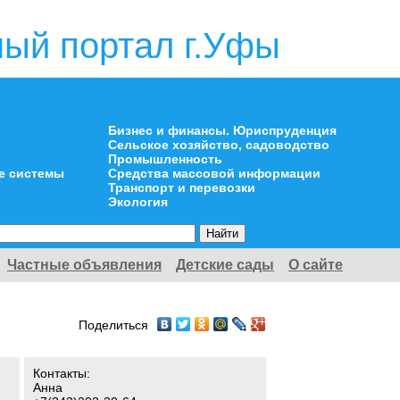
ый портал г.Уфы
Бизнес и финансы. Юриспруденция
Сельское хозяйство, садоводство
Промышленность
е системы
Средства массовой информации
Транспорт и перевозки
Экология
Частные объявления
Детские сады
О сайте
Поделиться
Контакты:
Анна