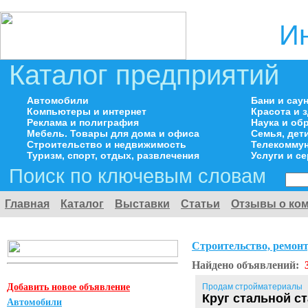
И
Каталог предприятий
Автомобили
Бани и сау
Компьютеры и интернет
Красота и 
Реклама и полиграфия
Наука и об
Мебель. Товары для дома и офиса
Семья, дет
Строительство и недвижимость
Телекоммун
Туризм, спорт, отдых, развлечения
Услуги и с
Поиск по ключевым словам
Главная
Каталог
Выставки
Статьи
Отзывы о ко
Строительство, ремонт
Найдено объявлений:
Добавить новое объявление
Продам стройматериалы
Круг стальной ст
Автомобили