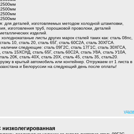
0х2500мм
0х2500мм
0х2500мм
0х2500мм
я: для деталей, изготовляемых методом холодной штамповки,
я, изготовления труб, порошковой проволоки, деталей
металлических изделий.
 холоднокатаные листы других марок сталей таких как: сталь 08пс,
 сталь 10, сталь 20, сталь 65Г, сталь 60С2А, сталь 30ХГСА.
 наличии следующие: сталь 09Г2С, сталь 17Г1С, сталь 30ХГСА,
 сталь 15ХСНД, сталь 65Г, сталь 60С2А, сталь У8А, сталь У10А,
таль 20К, сталь 40Х, сталь 20Х, сталь 45, сталь 35, сталь20.
грузку в крытый автомобиль или контейнер. Отгружаем от 1 листа в
азахстана и Белоруссии на следующий день после оплаты!
удали
С низколегированная