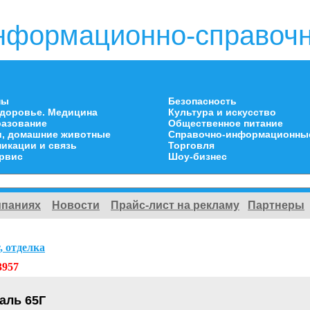
нформационно-справочн
ны
Безопасность
здоровье. Медицина
Культура и искусство
разование
Общественное питание
и, домашние животные
Справочно-информационны
икации и связь
Торговля
ервис
Шоу-бизнес
мпаниях
Новости
Прайс-лист на рекламу
Партнеры
, отделка
3957
аль 65Г