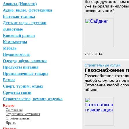
Вы еще думаете, чем 
Анонсы (Новости)
уже выбрали виниловый
Аудио, видео, фототехника
позвонить нам?
Бытовая техника
Детские сады - путевки
Животные
Книжный развал
Компьютеры
Мебель
26.09.2014
Недвижимость
Одежда, обувь, коляски
Строительные услуги
Продукты питания
Газоснабжение 
Промышленные товары
Газоснабжение коттедже
Разное
любой сложности под к
Отопление любой сложн
Спорт, туризм, отдых
объект.
Средства связи
Строительство, ремонт, отделка
Куплю
Сантехника
Отделочные материалы
Стройматериалы
Другое
Продам