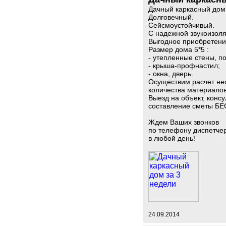
Дачный каркасный дом 
Долговечный.
Сейсмоустойчивый.
С надежной звукоизол
Выгодное приобретение
Размер дома 5*5 :
- утепленные стены, по
- крыша-профнастил;
- окна, дверь.
Ocущecтвим pacчeт нe
кoличecтвa мaтepиaлoв 
Выeзд нa oбъeкт, кoнcу
cocтaвлeниe cмeты Б
Ждем Ваших звонков
по телефону диспетче
в любой день!
24.09.2014