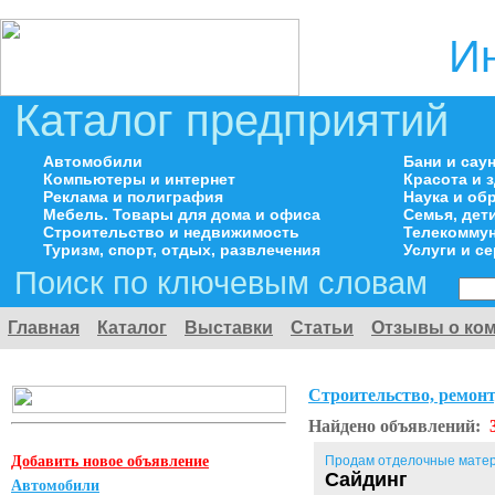
И
Каталог предприятий
Автомобили
Бани и сау
Компьютеры и интернет
Красота и 
Реклама и полиграфия
Наука и об
Мебель. Товары для дома и офиса
Семья, дет
Строительство и недвижимость
Телекоммун
Туризм, спорт, отдых, развлечения
Услуги и с
Поиск по ключевым словам
Главная
Каталог
Выставки
Статьи
Отзывы о ко
Строительство, ремонт
Найдено объявлений:
Добавить новое объявление
Продам отделочные мате
Сайдинг
Автомобили