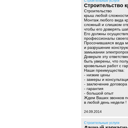
Строительные услуги
Строительство к
Строительство
крыш любой сложности
Монтаж любого вида к
сложный и слишком от
чтобы его доверять ш
Его должны осуществл
профессионалы своего
Просочившаяся вода мо
и разрушение конструк
замыкании электропро
Доверьте эту ответств
быть уверены, что пол
кровельных работ с га
Наши преимущества:
- низкие цены
- замеры и консультац
- заключение договора
- гарантия
- большой опыт
Ждем Ваших звонков п
в любой день недели !
24.09.2014
Строительные услуги
Дачный каркасны