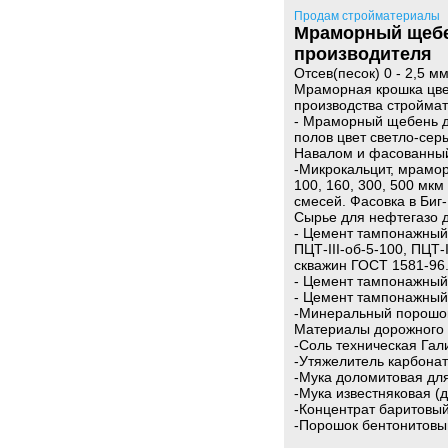
Продам стройматериалы
Мраморный щебе
производителя
Отсев(песок) 0 - 2,5 м
Мраморная крошка цвет 
производства стройма
- Мраморный щебень д
полов цвет светло-серы
Навалом и фасованный 
-Микрокальцит, мрамор
100, 160, 300, 500 мк
смесей. Фасовка в Биг- 
Сырье для нефтегазо 
- Цемент тампонажный о
ПЦТ-III-об-5-100, ПЦТ-
скважин ГОСТ 1581-96. 
- Цемент тампонажный 
- Цемент тампонажный
-Минеральный порошок
Материалы дорожного 
-Соль техническая Гал
-Утяжелитель карбона
-Мука доломитовая дл
-Мука известняковая (
-Концентрат баритовы
-Порошок бентонитовы