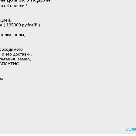
за 3 недели !
яцией.
 ( 195000 рублей! )
толки, полы;
oбxoдимoгo
и eгo дocтaвки.
льтaция, зaмep,
ECПЛAТHO.
ра
удали