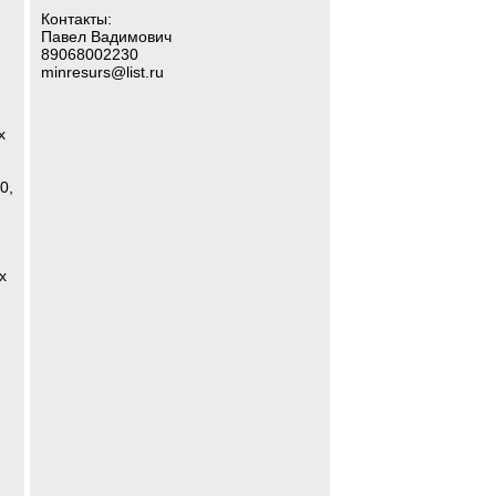
Контакты:
Павел Вадимович
89068002230
minresurs@list.ru
х
0,
х