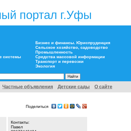
ый портал г.Уфы
Бизнес и финансы. Юриспруденция
Сельское хозяйство, садоводство
Промышленность
е системы
Средства массовой информации
Транспорт и перевозки
Экология
Частные объявления
Детские сады
О сайте
Поделиться
Контакты:
Павел