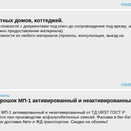
удали
тных домов, коттеджей.
ложности с документами под ключ до сопровождения под врезку, з
ожно предоставление материала).
жности из любого материала (проекты, консультации, выезд на
удали
риалы
рошок МП-1 активированный и неактивированны
МП-1 активированный и неактивированный от ТД URST ГОСТ Р
ся при производстве асфальтобетонных смесей. Фасовка в биг-бэг
рая доставка Авто и ЖД транспортом. Скидки на объемы!