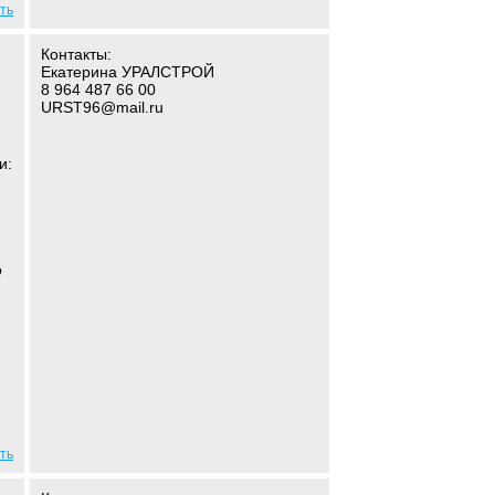
ть
Контакты:
Екатерина УРАЛСТРОЙ
8 964 487 66 00
URST96@mail.ru
и:
о
ть