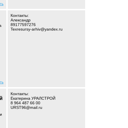
ть
Контакты:
Александр
89177597276
а
Texresursy-arhiv@yandex.ru
ть
Контакты:
й
Екатерина УРАЛСТРОЙ
8 964 487 66 00
URST96@mail.ru
и