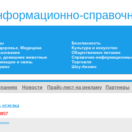
нформационно-справочн
ны
Безопасность
здоровье. Медицина
Культура и искусство
разование
Общественное питание
и, домашние животные
Справочно-информационны
икации и связь
Торговля
ервис
Шоу-бизнес
мпаниях
Новости
Прайс-лист на рекламу
Партнеры
, отделка
3957
риалы