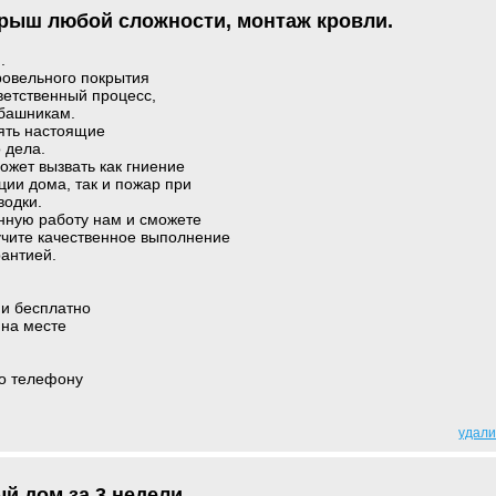
рыш любой сложности, монтаж кровли.
.
ровельного покрытия
ветственный процесс,
абашникам.
ять настоящие
 дела.
жет вызвать как гниение
ции дома, так и пожар при
водки.
енную работу нам и сможете
учите качественное выполнение
рантией.
ии бесплатно
 на месте
о телефону
удали
й дом за 3 недели