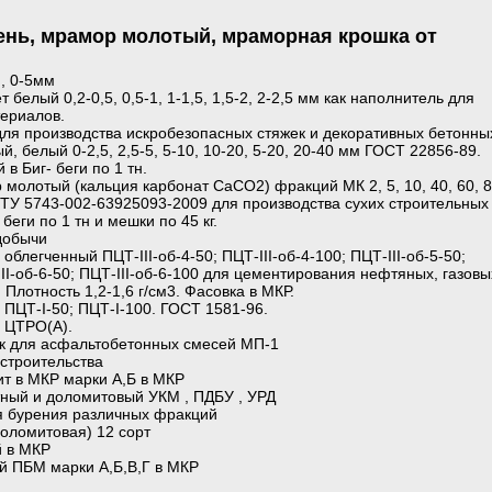
нь, мрамор молотый, мраморная крошка от
м, 0-5мм
белый 0,2-0,5, 0,5-1, 1-1,5, 1,5-2, 2-2,5 мм как наполнитель для
териалов.
ля производства искробезопасных стяжек и декоративных бетонны
й, белый 0-2,5, 2,5-5, 5-10, 10-20, 5-20, 20-40 мм ГОСТ 22856-89.
в Биг- беги по 1 тн.
 молотый (кальция карбонат CaCО2) фракций МК 2, 5, 10, 40, 60, 8
м ТУ 5743-002-63925093-2009 для производства сухих строительных
беги по 1 тн и мешки по 45 кг.
добычи
блегченный ПЦТ-III-об-4-50; ПЦТ-III-об-4-100; ПЦТ-III-об-5-50;
III-об-6-50; ПЦТ-III-об-6-100 для цементирования нефтяных, газовы
Плотность 1,2-1,6 г/см3. Фасовка в МКР.
ПЦТ-I-50; ПЦТ-I-100. ГОСТ 1581-96.
 ЦТРО(А).
 для асфальтобетонных смесей МП-1
строительства
ит в МКР марки А,Б в МКР
тный и доломитовый УКМ , ПДБУ , УРД
я бурения различных фракций
доломитовая) 12 сорт
й в МКР
й ПБМ марки А,Б,В,Г в МКР