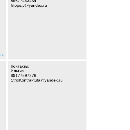
89677443434
filipps.p@yandex.ru
ть
Контакты:
Ильгиз
89177597276
StroiKontraktufa@yandex.ru