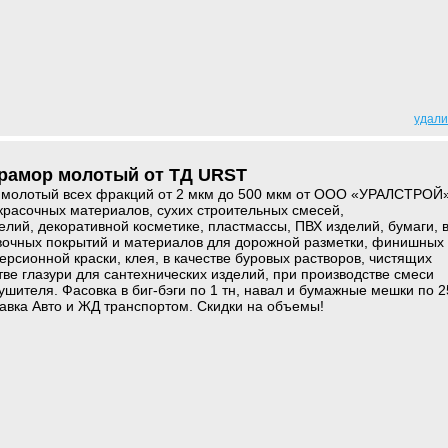
удали
мрамор молотый от ТД URST
 молотый всех фракций от 2 мкм до 500 мкм от ООО «УРАЛСТРОЙ
красочных материалов, сухих строительных смесей,
елий, декоративной косметике, пластмассы, ПВХ изделий, бумаги, 
вочных покрытий и материалов для дорожной разметки, финишных
ерсионной краски, клея, в качестве буровых растворов, чистящих
тве глазури для сантехнических изделий, при производстве смеси
ушителя. Фасовка в биг-бэги по 1 тн, навал и бумажные мешки по 2
ставка Авто и ЖД транспортом. Скидки на объемы!