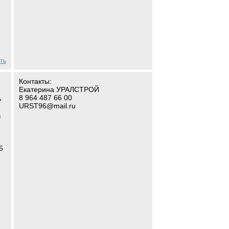
ть
Контакты:
Екатерина УРАЛСТРОЙ
8 964 487 66 00
»
URST96@mail.ru
в
5