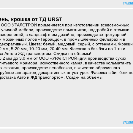
удали
нь, крошка от ТД URST
 ООО УРАЛСТРОЙ применяется при изготовлении всевозможных
 уличной мебели, производстве памятников, надгробий и отсыпки,
захоронений, в ландшафтном дизайне, производстве тротуарной
ии мозаичных полов «Терраццо», в промышленных фильтрах и в
екоративный. Цвета: белый, медовый, серый, с оттенками. Фракци
10 мм, 5-20 мм, 10-20 мм, 20-40 мм. Фасовка в биг-бэги по 1 тн и
ка Авто и ЖД транспортом. Скидки на объемы!
0,2 мм до 3,0 мм от ООО «УРАЛСТРОЙ»для производства сухих
литьевого мрамора, искусственного камня, в качестве кольматанта
х скважин, производстве пеноблоков, в качестве абразивного
руйных аппаратов, декоративных штукатурок. Фасовка в биг-бэги п
 доставка Авто и ЖД транспортом. Скидки на объемы!
удали