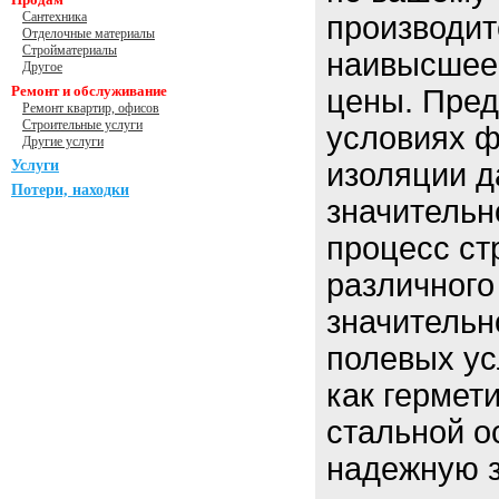
Сантехника
производит
Отделочные материалы
Стройматериалы
наивысшее 
Другое
Ремонт и обслуживание
цены. Пред
Ремонт квартир, офисов
Строительные услуги
условиях 
Другие услуги
Услуги
изоляции д
Потери, находки
значительн
процесс ст
различного
значительн
полевых ус
как гермети
стальной о
надежную з