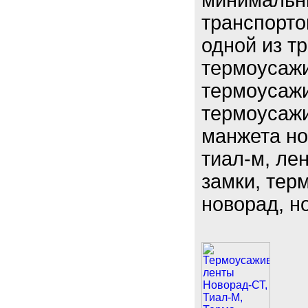
минимальн
транспорт
одной из т
термоусажи
термоусажи
термоусажи
манжета но
тиал-м, ле
замки, тер
новорад, н