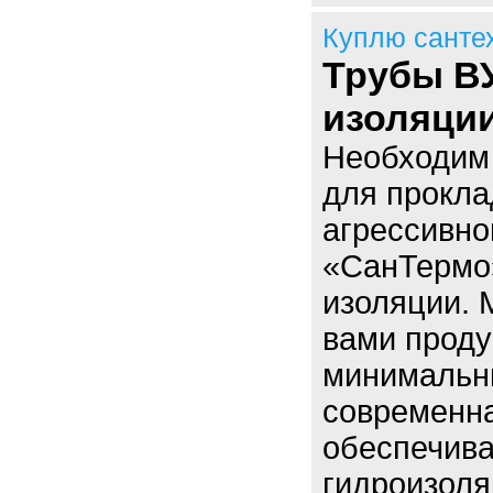
Куплю санте
Трубы ВУ
изоляци
Необходим 
для прокла
агрессивн
«СанТермо
изоляции. 
вами проду
минимальны
современна
обеспечив
гидроизол