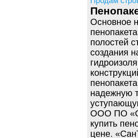
Продам стро
Пенопак
Основное н
пенопакета
полостей с
создания н
гидроизоля
конструкци
пенопакета
надежную т
уступающую
ООО ПО «С
купить пен
цене. «Сан