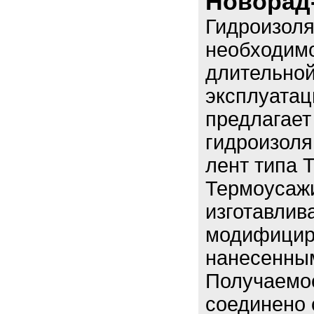
Новорад-
Гидроизоля
необходимо
длительной
эксплуата
предлагает
гидроизол
лент типа 
Термоусаж
изготавлив
модифицир
нанесенным
Получаемо
соединено