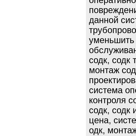
оперативно
повреждени
данной сис
трубопрово
уменьшить 
обслуживан
содк, содк 
монтаж сод
проектиров
система оп
контроля с
содк, содк 
цена, сист
одк, монта