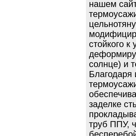
нашем сайт
термоусажи
цельнотяну
модифицир
стойкого к
деформируе
солнце) и 
Благодаря
термоусаж
обеспечива
заделке ст
прокладыва
труб ППУ, 
бесперебой