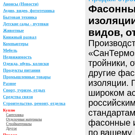
Анонсы (Новости)
Фасонны
Аудио, видео, фототехника
изоляции
Бытовая техника
Детские сады - путевки
видов, о
Животные
Книжный развал
Производс
Компьютеры
Мебель
«СанТермо»
Недвижимость
тройники, 
Одежда, обувь, коляски
Продукты питания
другие фас
Промышленные товары
изоляции. 
Разное
Спорт, туризм, отдых
широком ас
Средства связи
российски
Строительство, ремонт, отделка
Куплю
стандартам
Сантехника
Отделочные материалы
фасонные 
Стройматериалы
Другое
по вашему 
Продам