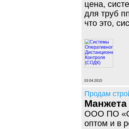
цена, сист
для труб п
что это, си
03.04.2015
Продам стро
Манжета 
ООО ПО «С
оптом и в 