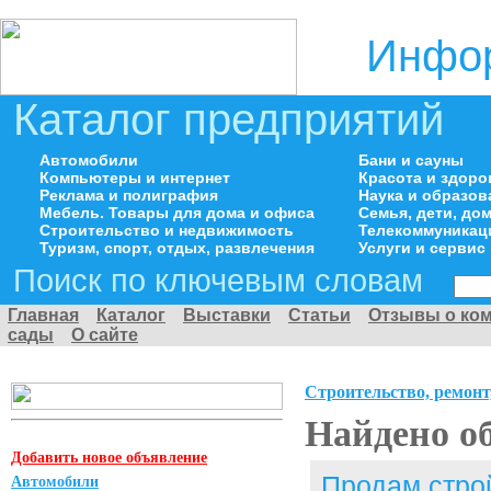
Инфор
Каталог предприятий
Автомобили
Бани и сауны
Компьютеры и интернет
Красота и здоро
Реклама и полиграфия
Наука и образов
Мебель. Товары для дома и офиса
Семья, дети, д
Строительство и недвижимость
Телекоммуникац
Туризм, спорт, отдых, развлечения
Услуги и сервис
Поиск по ключевым словам
Главная
Каталог
Выставки
Статьи
Отзывы о ко
сады
О сайте
Строительство, ремонт
Найдено о
Добавить новое объявление
Продам стро
Автомобили