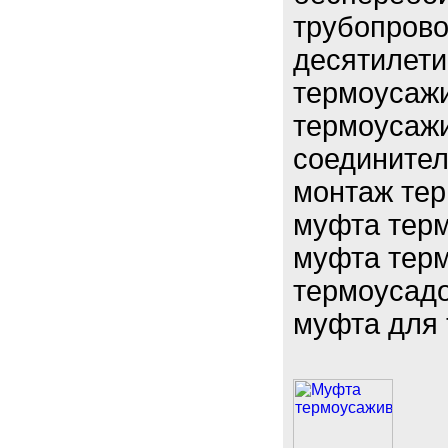
трубопрово
десятилети
термоусаж
термоусаж
соединител
монтаж те
муфта терм
муфта тер
термоусадо
муфта для 