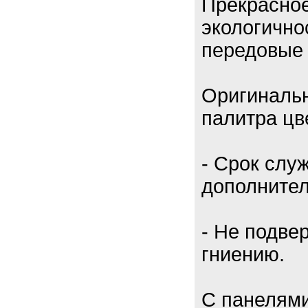
Прекрасное
экологично
передовые 
Оригинальн
палитра цв
- Срок слу
дополнител
- Не подве
гниению.
С панелями