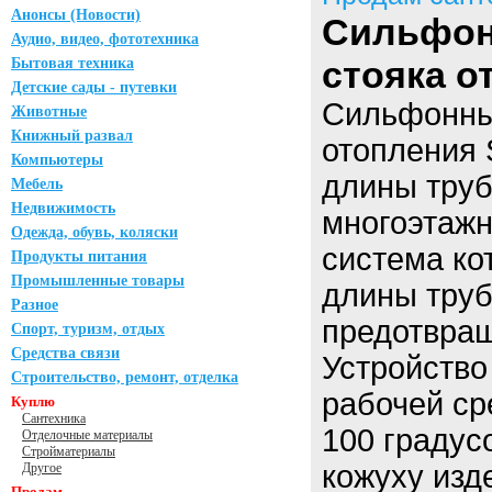
Анонсы (Новости)
Сильфон
Аудио, видео, фототехника
стояка о
Бытовая техника
Детские сады - путевки
Сильфонны
Животные
Книжный развал
отопления 
Компьютеры
длины труб
Мебель
Недвижимость
многоэтажн
Одежда, обувь, коляски
система ко
Продукты питания
Промышленные товары
длины труб
Разное
предотвра
Спорт, туризм, отдых
Средства связи
Устройство
Строительство, ремонт, отделка
рабочей ср
Куплю
Сантехника
100 градус
Отделочные материалы
Стройматериалы
кожуху изд
Другое
Продам