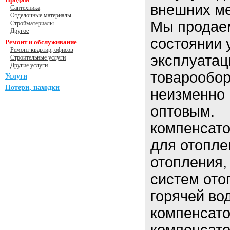
внешних ме
Сантехника
Отделочные материалы
Мы продаем
Стройматериалы
Другое
состоянии 
Ремонт и обслуживание
Ремонт квартир, офисов
эксплуатац
Строительные услуги
Другие услуги
товарообор
Услуги
Потери, находки
неизменно 
оптовым.
компенсато
для отопле
отопления,
систем ото
горячей во
компенсато