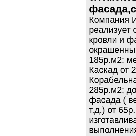
фасада,
Компания И
реализует 
кровли и ф
окрашенный
185р.м2; м
Каскад от 
Корабельна
285р.м2; д
фасада ( ве
т.д.) от 65
изготавлив
выполнения