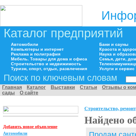
Инфор
Каталог предприятий
Автомобили
Бани и сауны
Компьютеры и интернет
Красота и здоро
Реклама и полиграфия
Наука и образов
Мебель. Товары для дома и офиса
Семья, дети, д
Строительство и недвижимость
Телекоммуникац
Туризм, спорт, отдых, развлечения
Услуги и сервис
Поиск по ключевым словам
Главная
Каталог
Выставки
Статьи
Отзывы о ко
сады
О сайте
Строительство, ремонт
Найдено о
Добавить новое объявление
Продам сант
Автомобили