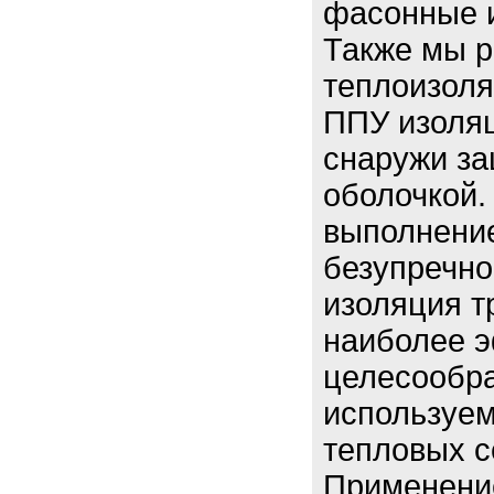
фасонные и
Также мы р
теплоизоля
ППУ изоляц
снаружи з
оболочкой.
выполнение
безупречно
изоляция т
наиболее э
целесообра
используем
тепловых с
Применени