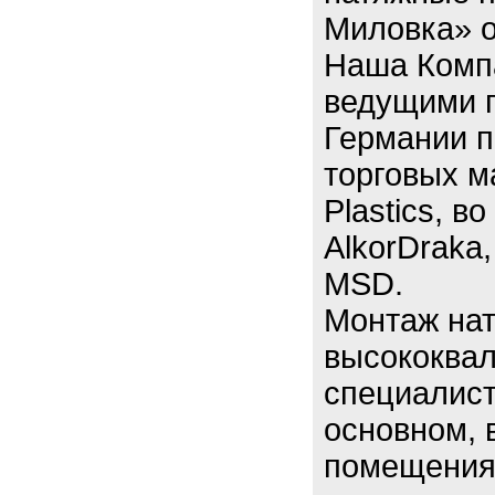
Миловка» о
Наша Компа
ведущими п
Германии п
торговых ма
Plastics, в
AlkorDraka,
MSD.
Монтаж нат
высококва
специалист
основном, 
помещения