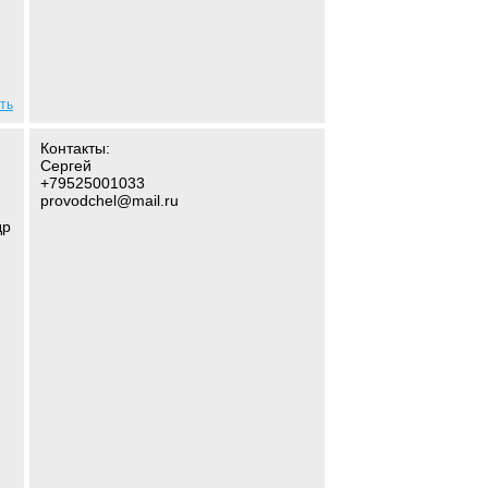
ть
Контакты:
Сергей
+79525001033
provodchel@mail.ru
др