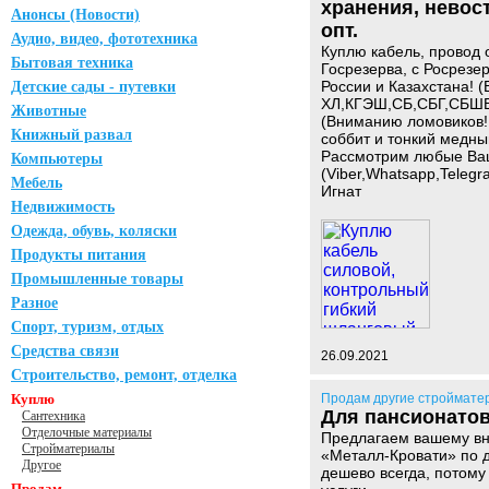
хранения, невос
Анонсы (Новости)
опт.
Аудио, видео, фототехника
Куплю кабель, провод 
Бытовая техника
Госрезерва, с Росрезер
России и Казахстана!
Детские сады - путевки
ХЛ,КГЭШ,СБ,СБГ,СБШВ
Животные
(Вниманию ломовиков! 
Книжный развал
соббит и тонкий медны
Рассмотрим любые Ва
Компьютеры
(Viber,Whatsapp,Telegr
Мебель
Игнат
Недвижимость
Одежда, обувь, коляски
Продукты питания
Промышленные товары
Разное
Спорт, туризм, отдых
Средства связи
26.09.2021
Строительство, ремонт, отделка
Куплю
Продам другие строймате
Для пансионатов
Сантехника
Отделочные материалы
Предлагаем вашему вн
Стройматериалы
«Металл-Кровати» по д
Другое
дешево всегда, потому
Продам