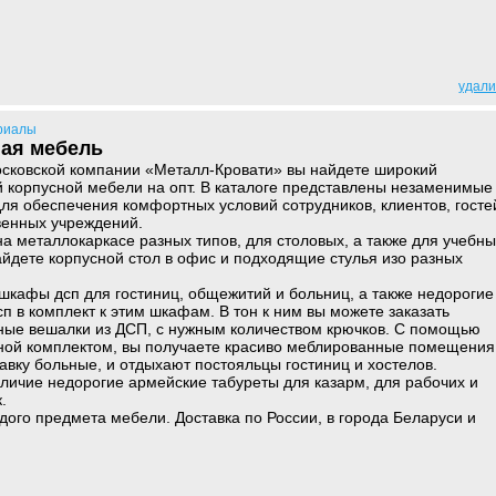
удали
риалы
ная мебель
осковской компании «Металл-Кровати» вы найдете широкий
 корпусной мебели на опт. В каталоге представлены незаменимые
ля обеспечения комфортных условий сотрудников, клиентов, госте
венных учреждений.
на металлокаркасе разных типов, для столовых, а также для учебны
айдете корпусной стол в офис и подходящие стулья изо разных
шкафы дсп для гостиниц, общежитий и больниц, а также недорогие
п в комплект к этим шкафам. В тон к ним вы можете заказать
ные вешалки из ДСП, с нужным количеством крючков. С помощью
ной комплектом, вы получаете красиво меблированные помещения
равку больные, и отдыхают постояльцы гостиниц и хостелов.
наличие недорогие армейские табуреты для казарм, для рабочих и
.
ждого предмета мебели. Доставка по России, в города Беларуси и