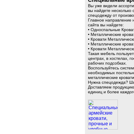
Специальные арм
Вы уже видели ассорт
вы найдете несколько 
спецодежду от произво
Главное направление 
сайта вы найдете:
• Односпальные Крова
• Металлические крова
• Кровати Металличес
• Металлические кроват
• Кровати Металличес
Такая мебель пользует
центрах, в хостелах, 
рабочих подсобках.
Воспользуйтесь систем
необходимых постельн
металлические кровати
Нужна спецодежда? Шь
Доставляем продукцию 
единиц и более каждо