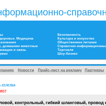
нформационно-справочн
ны
Безопасность
здоровье. Медицина
Культура и искусство
разование
Общественное питание
и, домашние животные
Справочно-информационны
икации и связь
Торговля
ервис
Шоу-бизнес
мпаниях
Новости
Прайс-лист на рекламу
Партнеры
, отделка
3957
ловой, контрольный, гибкий шланговый, провод 