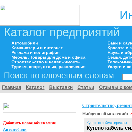
И
Каталог предприятий
Автомобили
Бани и сау
Компьютеры и интернет
Красота и 
Реклама и полиграфия
Наука и об
Мебель. Товары для дома и офиса
Семья, дет
Строительство и недвижимость
Телекоммун
Туризм, спорт, отдых, развлечения
Услуги и с
Поиск по ключевым словам
Главная
Каталог
Выставки
Статьи
Отзывы о ко
Строительство, ремонт
Найдено объявлений:
Добавить новое объявление
Куплю стройматериалы
Куплю кабель си
Автомобили