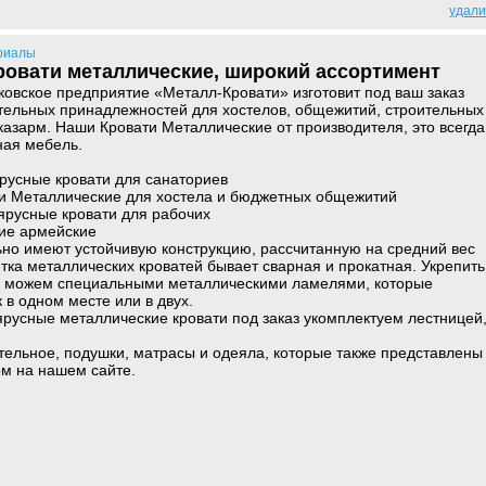
удали
риалы
овати металлические, широкий ассортимент
овское предприятие «Металл-Кровати» изготовит под ваш заказ
тельных принадлежностей для хостелов, общежитий, строительных
казарм. Наши Кровати Металлические от производителя, это всегда
ная мебель.
русные кровати для санаториев
ти Металлические для хостела и бюджетных общежитий
ярусные кровати для рабочих
кие армейские
но имеют устойчивую конструкцию, рассчитанную на средний вес
етка металлических кроватей бывает сварная и прокатная. Укрепить
мы можем специальными металлическими ламелями, которые
 в одном месте или в двух.
русные металлические кровати под заказ укомплектуем лестницей
стельное, подушки, матрасы и одеяла, которые также представлены
м на нашем сайте.