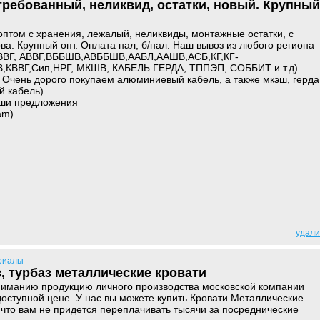
требованный, неликвид, остатки, новый. Крупный
оптом с хранения, лежалый, неликвиды, монтажные остатки, с
ва. Крупный опт. Оплата нал, б/нал. Наш вывоз из любого региона
 (ВВГ, АВВГ,ВББШВ,АВББШВ,ААБЛ,ААШВ,АСБ,КГ,КГ-
,КВВГ,Сип,НРГ, МКШВ, КАБЕЛЬ ГЕРДА, ТППЭП, СОББИТ и т.д)
Очень дорого покупаем алюминиевый кабель, а также мкэш, герда
й кабель)
ши предложения
am)
удали
риалы
, турбаз металлические кровати
иманию продукцию личного производства московской компании
оступной цене. У нас вы можете купить Кровати Металлические
 что вам не придется переплачивать тысячи за посреднические