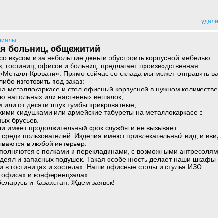
удали
риалы
ля больниц, общежитий
о вкусом и за небольшие деньги обустроить корпусной мебелью
 гостиниц, офисов и больниц, предлагает производственная
«Металл-Кровати». Прямо сейчас со склада мы может отправить в
ибо изготовить под заказ:
 на металлокаркасе и стол офисный корпусной в нужном количестве
ию напольных или настенных вешалок;
 или от десяти штук тумбы прикроватные;
гкими сидушками или армейские табуреты на металлокаркасе с
ых брусьев.
и имеет продолжительный срок службы и не вызывает
 среди пользователей. Изделия имеют привлекательный вид, и вви
ываются в любой интерьер.
олняются с полками и перекладинами, с возможными антресоля
одеял и запасных подушек. Такая особенность делает наши шкафы
 в гостиницах и хостелах. Наши офисные столы и стулья ИЗО
х офисах и конференцзалах.
Беларусь и Казахстан. Ждем заявок!