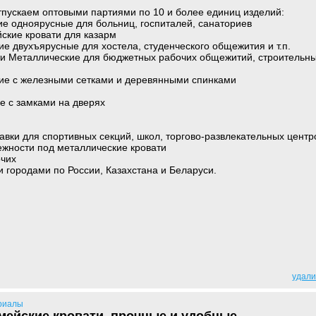
тпускаем оптовыми партиями по 10 и более единиц изделий:
ие одноярусные для больниц, госпиталей, санаториев
ские кровати для казарм
ие двухъярусные для хостела, студенческого общежития и т.п.
ти Металлические для бюджетных рабочих общежитий, строительн
кие с железными сетками и деревянными спинками
е с замками на дверях
лавки для спортивных секций, школ, торгово-развлекательных центр
ежности под металлические кровати
очих
 городами по России, Казахстана и Беларуси.
удали
риалы