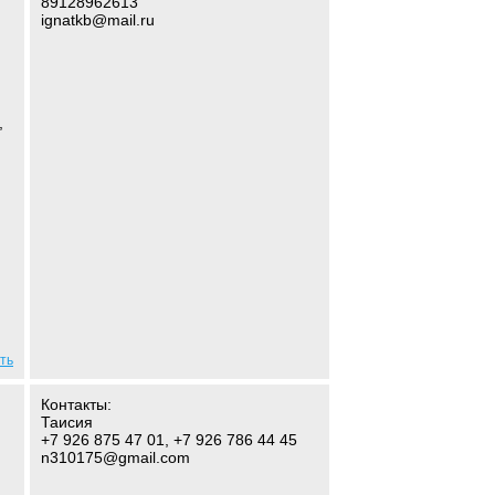
89128962613
ignatkb@mail.ru
,
ть
Контакты:
Таисия
+7 926 875 47 01, +7 926 786 44 45
n310175@gmail.com