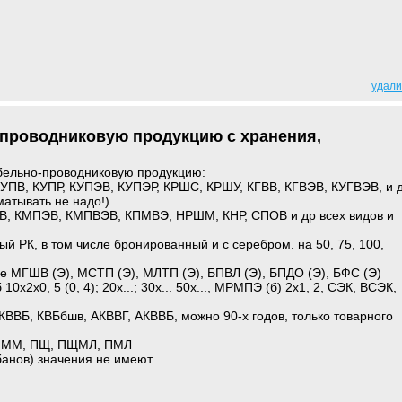
удали
проводниковую продукцию с хранения,
бельно-проводниковую продукцию:
КУПВ, КУПР, КУПЭВ, КУПЭР, КРШС, КРШУ, КГВВ, КГВЭВ, КУГВЭВ, и 
матывать не надо!)
В, КМПЭВ, КМПВЭВ, КПМВЭ, НРШМ, КНР, СПОВ и др всех видов и
ый РК, в том числе бронированный и с серебром. на 50, 75, 100,
 МГШВ (Э), МСТП (Э), МЛТП (Э), БПВЛ (Э), БПДО (Э), БФС (Э)
0х2х0, 5 (0, 4); 20х...; 30х... 50х..., МРМПЭ (б) 2х1, 2, СЭК, ВСЭК,
КВВБ, КВБбшв, АКВВГ, АКВВБ, можно 90-х годов, только товарного
, ММ, ПЩ, ПЩМЛ, ПМЛ
анов) значения не имеют.