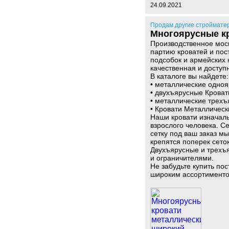
24.09.2021
Продам другие строймате
Многоярусные кр
Производственное моск
партию кроватей и пос
подсобок и армейских 
качественная и доступ
В каталоге вы найдете:
• металлические одноя
• двухъярусные Крова
• металлические трехъ
• Кровати Металличес
Наши кровати изначаль
взрослого человека. С
сетку под ваш заказ 
крепятся поперек сеток
Двухъярусные и трехъя
и ограничителями.
Не забудьте купить по
широким ассортименто