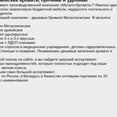
ейские кровати, прочные и удобные
имент производственной компании «Металл-Кровати»? Именно зде
сотен экземпляров бюджетной мебели, недорогого постельного и
дителя.
нашей компании – дешевые Кровати Металлические. В каталоге
ти Металлические
ти армейские
кие одноярусные
и 2-х и 3-х ярусные
кие с ЛДСП спинками
ся спросом в медицинских учреждениях, детских оздоровительных
гостиницах и казармах. Незаминимы дешевые железные кровати в
ой поиска на сайте, и вы найдете широкий ассортимент
ых принадлежностей, которые полностью подходят под наши
 эконом класса.
ем сами большой ассортимент.
по России, в Беларусь и Казахстан оптовыми партиями по 10
го наименования.