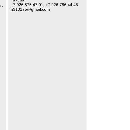
Таисия
+7 926 875 47 01, +7 926 786 44 45
сь
n310175@gmail.com