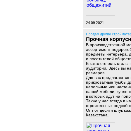
24.09.2021
Продам другие строймате
Прочная корпус
В производственной м
ассортимент недорогой
предметы интерьера, д
и посетителей общест
В каталоге есть столы 
аудиторий. Здесь вы н
размеров.
Для вас предлагаются 
прикроватные тумбы дс
напольные или настен
нашей мебели, куплен
в которых идут на поп
Также у нас всегда в 
строительных подсобок
Опт от десяти штук ка
Казахстана.