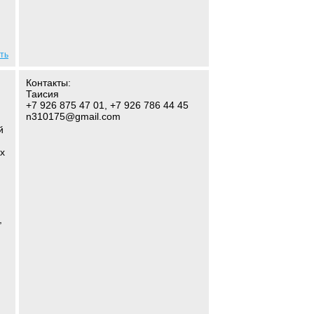
ть
Контакты:
Таисия
+7 926 875 47 01, +7 926 786 44 45
n310175@gmail.com
й
х
,