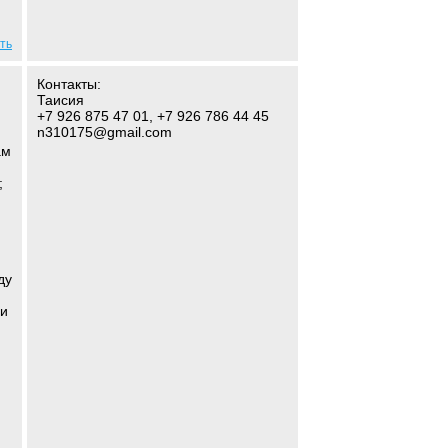
ть
Контакты:
Таисия
+7 926 875 47 01, +7 926 786 44 45
n310175@gmail.com
ам
;
ду
ми