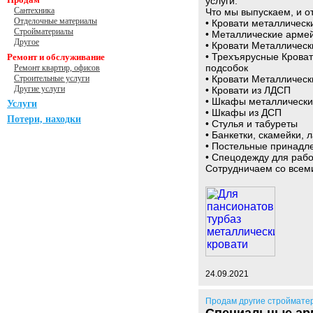
услуги.
Сантехника
Что мы выпускаем, и о
Отделочные материалы
• Кровати металлическ
Стройматериалы
• Металлические армей
Другое
• Кровати Металлическ
• Трехъярусные Крова
Ремонт и обслуживание
подсобок
Ремонт квартир, офисов
Строительные услуги
• Кровати Металличес
Другие услуги
• Кровати из ЛДСП
• Шкафы металлически
Услуги
• Шкафы из ДСП
Потери, находки
• Стулья и табуреты
• Банкетки, скамейки, 
• Постельные принадл
• Спецодежду для раб
Сотрудничаем со всеми
24.09.2021
Продам другие строймате