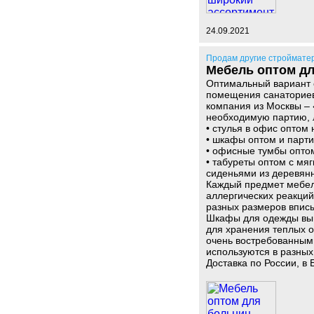
24.09.2021
Продам другие строймате
Мебель оптом д
Оптимальный вариант с
помещения санаториев,
компания из Москвы – 
необходимую партию, л
• стулья в офис оптом
• шкафы оптом и парт
• офисные тумбы оптом
• табуреты оптом с мя
сиденьями из деревянн
Каждый предмет мебел
аллергических реакций
разных размеров впис
Шкафы для одежды вып
для хранения теплых 
очень востребованными
используются в разны
Доставка по России, в 