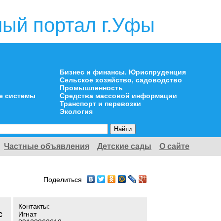
ый портал г.Уфы
Бизнес и финансы. Юриспруденция
Сельское хозяйство, садоводство
Промышленность
е системы
Средства массовой информации
Транспорт и перевозки
Экология
Частные объявления
Детские сады
О сайте
Поделиться
Контакты:
с
Игнат