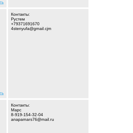
ть
Контакты:
Рустем
+79371691670
4stenyufa@gmail.cjm
ть
Контакты:
Марс
8-919-154-32-04
anapamars76@mail.ru