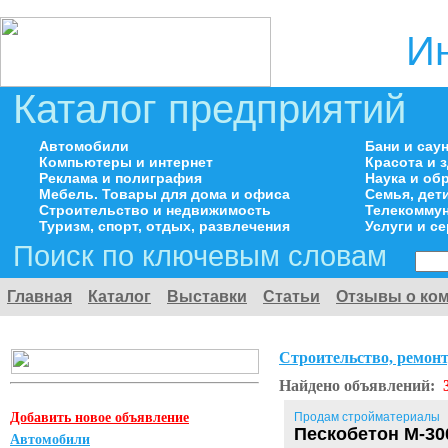
И
Каталог предприятий
Автомобили
Бани и сау
Компьютеры и интернет
Красота и 
Реклама и полиграфия
Наука и об
Мебель. Товары для дома и офиса
Семья, дет
Строительство и недвижимость
Телекоммун
Туризм, спорт, отдых, развлечения
Услуги и с
Поиск по ключевым словам
Главная
Каталог
Выставки
Статьи
Отзывы о ко
Строительство, ремонт
Найдено объявлений:
Добавить новое объявление
Продам стройматериалы
Пескобетон М-300
Автомобили