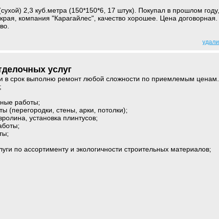
сухой) 2,3 куб.метра (150*150*6, 17 штук). Покупал в прошлом году
 края, компания "Карагайлес", качество хорошее. Цена договорная.
во.
удали
тделочных услуг
 и в срок выполню ремонт любой сложности по приемлемым ценам.
;
рные работы;
ы (перегородки, стены, арки, потолки);
вролина, установка плинтусов;
аботы;
ты;
луги по ассортименту и экологичности строительных материалов;