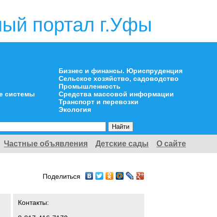
ый портал г.Уфы
Бизнес и финансы. Юриспруденция
Сельское хозяйство, садоводство
Промышленность
е системы
Средства массовой информации
Транспорт и перевозки
Экология
Частные объявления
Детские сады
О сайте
Поделиться
Контакты: