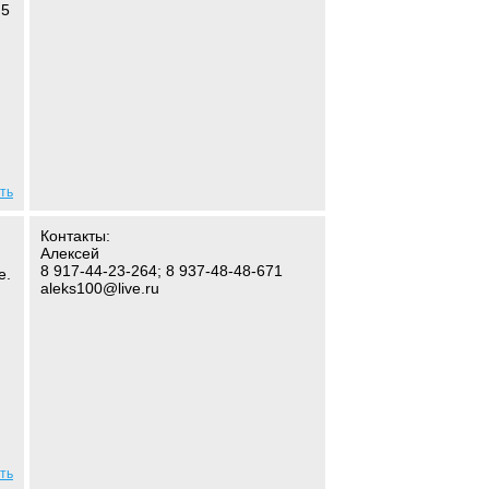
 5
ть
Контакты:
Алексей
8 917-44-23-264; 8 937-48-48-671
е.
aleks100@live.ru
ть