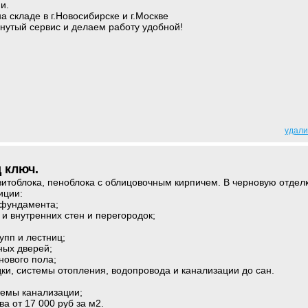
и.
а складе в г.Новосибирске и г.Москве
нутый сервис и делаем работу удобной!
удали
 ключ.
итоблока, пеноблока с облицовочным кирпичем. В черновую отдел
иции:
 фундамента;
и внутренних стен и перегородок;
упп и лестниц;
ных дверей;
нового пола;
ки, системы отопления, водопровода и канализации до сан.
темы канализации;
а от 17 000 руб за м2.