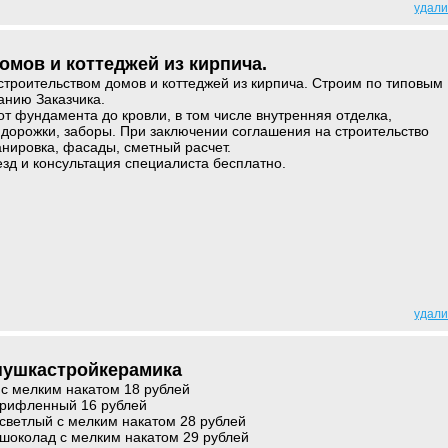
удали
омов и коттеджей из кирпича.
троительством домов и коттеджей из кирпича. Строим по типовым
анию Заказчика.
т фундамента до кровли, в том числе внутренняя отделка,
, дорожки, заборы. При заключении соглашения на строительство
анировка, фасады, сметный расчет.
езд и консультация специалиста бесплатно.
удали
нушкастройкерамика
с мелким накатом 18 рублей
 рифленный 16 рублей
светлый с мелким накатом 28 рублей
шоколад с мелким накатом 29 рублей