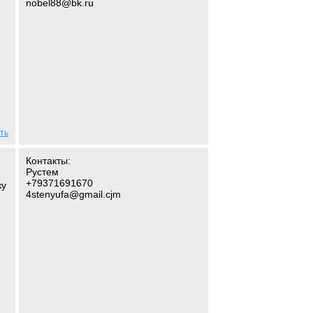
nobel88@bk.ru
ть
Контакты:
Рустем
+79371691670
ку
4stenyufa@gmail.cjm