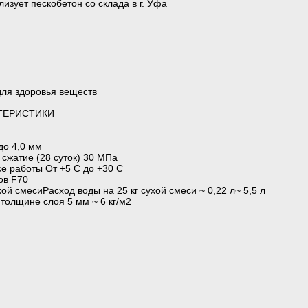
изует пескобетон со склада в г. Уфа
для здоровья веществ
ТЕРИСТИКИ
до 4,0 мм
 сжатие (28 суток) 30 МПа
е работы От +5 С до +30 С
ов F70
хой смесиРасход воды на 25 кг сухой смеси ~ 0,22 л~ 5,5 л
толщине слоя 5 мм ~ 6 кг/м2