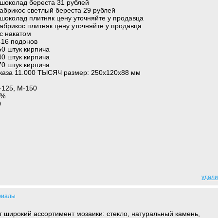
шоколад береста 31 рублей
абрикос светлый береста 29 рублей
шоколад плитняк цену уточняйте у продавца
абрикос плитняк цену уточняйте у продавца
с накатом
-16 подонов
50 штук кирпича
40 штук кирпича
70 штук кирпича
аказа 11.000 ТЫСЯЧ размер: 250х120х88 мм
-125, М-150
 %
0
удали
риалы
 широкий ассортимент мозаики: стекло, натуральный камень,