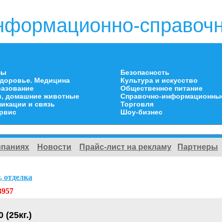
нформационно-справочн
ны
Безопасность
здоровье. Медицина
Культура и искусство
разование
Общественное питание
и, домашние животные
Справочно-информационны
икации и связь
Торговля
ервис
Шоу-бизнес
мпаниях
Новости
Прайс-лист на рекламу
Партнеры
, отделка
3957
 (25кг.)