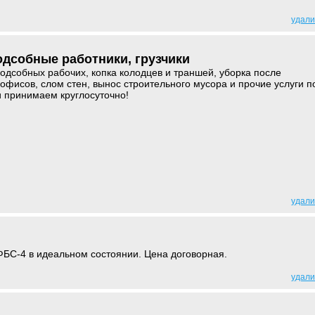
удали
одсобные работники, грузчики
подсобных рабочих, копка колодцев и траншей, уборка после
 офисов, слом стен, вынос строительного мусора и прочие услуги п
и принимаем круглосуточно!
удали
ФБС-4 в идеальном состоянии. Цена договорная.
удали