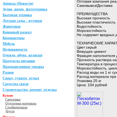
Оптовая компания реал
Анонсы (Новости)
Самовывоз/Доставка
Аудио, видео, фототехника
ПРЕИМУЩЕСТВА
Бытовая техника
Высокая прочность
Детские сады - путевки
Высокая пластичность
Водостойкость
Животные
Морозостойкость
Книжный развал
Не содержит вредных 
Компьютеры
ТЕХНИЧЕСКИЕ ХАРАК
Мебель
Цвет серый
Недвижимость
Вяжущее цемент
Одежда, обувь, коляски
Фракция наполнителя 
Прочность раствора на
Продукты питания
Температура в процесс
Промышленные товары
Морозостойкость, цикл
Расход воды на 1 кг су
Разное
Расход материала при 
Спорт, туризм, отдых
Упаковка 25 кг
Средства связи
Цена: 104 рублей
Строительство, ремонт, отделка
Куплю
Сантехника
Отделочные материалы
Стройматериалы
Другое
Продам