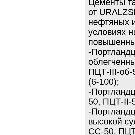
Цементы т
от URALZS
нефтяных и
условиях н
повышенны
-Портланд
облегченный
ПЦТ-III-об-
(6-100);
-Портландц
50, ПЦТ-II-
-Портланд
высокой су
СС-50, ПЦТ