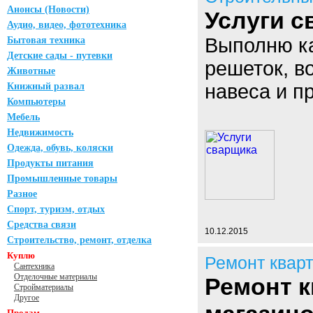
Анонсы (Новости)
Услуги с
Аудио, видео, фототехника
Выполню ка
Бытовая техника
Детские сады - путевки
решеток, в
Животные
навеса и п
Книжный развал
Компьютеры
Мебель
Недвижимость
Одежда, обувь, коляски
Продукты питания
Промышленные товары
Разное
Спорт, туризм, отдых
Средства связи
10.12.2015
Строительство, ремонт, отделка
Куплю
Ремонт квар
Сантехника
Отделочные материалы
Ремонт к
Стройматериалы
Другое
Продам