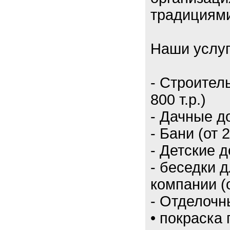
традициям
Наши услу
- Строител
800 т.р.)
- Дачные до
- Бани (от 2
- Детские д
- беседки 
компании (о
- Отделочн
• покраска 