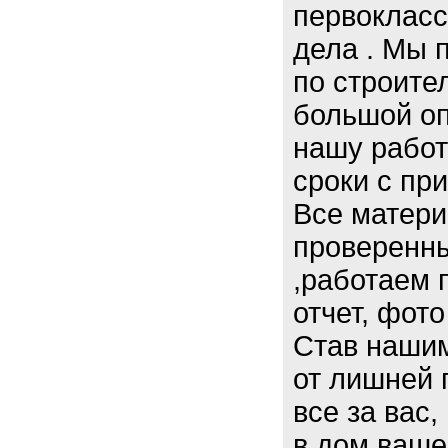
первоклас
дела . Мы 
по строите
большой о
нашу работ
сроки с пр
Все матери
проверенн
,работаем 
отчет, фото
Став нашим
от лишней 
все за вас,
в дом ваше