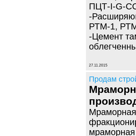
ПЦТ-I-G-C
-Расширяю
РТМ-1, РТМ
-Цемент т
облегченны
27.11.2015
Продам стро
Мраморна
производ
Мраморная
фракциони
мраморная