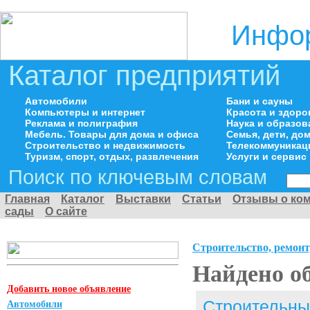
Инфор
Каталог предприятий
Автомобили
Бани и сауны
Компьютеры и интернет
Красота и здоро
Реклама и полиграфия
Наука и образов
Мебель. Товары для дома и офиса
Семья, дети, д
Строительство и недвижимость
Телекоммуникац
Туризм, спорт, отдых, развлечения
Услуги и сервис
Поиск по ключевым словам
Главная
Каталог
Выставки
Статьи
Отзывы о ко
сады
О сайте
Строительство, ремонт
Найдено о
Добавить новое объявление
Строительны
Автомобили