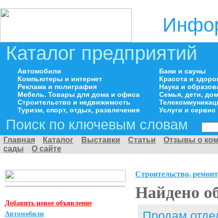
Инфор
Каталог предприятий
Автомобили
Бани и сауны
Компьютеры и интернет
Красота и здоро
Реклама и полиграфия
Наука и образов
Мебель. Товары для дома и офиса
Семья, дети, д
Строительство и недвижимость
Телекоммуникац
Туризм, спорт, отдых, развлечения
Услуги и сервис
Поиск по ключевым словам
Главная
Каталог
Выставки
Статьи
Отзывы о ко
сады
О сайте
Строительство, ремонт
Найдено о
Добавить новое объявление
Продам отде
Автомобили