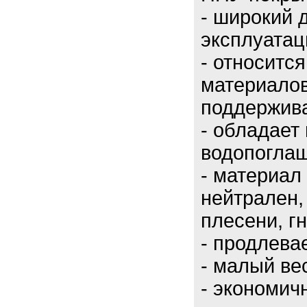
- широкий 
эксплуатаци
- относитс
материалов
поддержива
- обладает
водопоглащ
- материал
нейтрален,
плесени, г
- продлева
- малый ве
- экономич