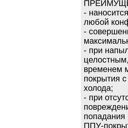
ПРЕИМУЩЕ
- наноситс
любой кон
- совершен
максимальн
- при напы
целостным,
временем 
покрытия с
холода;
- при отсу
повреждени
попадания 
ППУ-покрыт