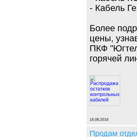
- Кабель Ге
Более под
цены, узна
ПКФ "Югтел
горячей лин
16.08.2016
Продам отде