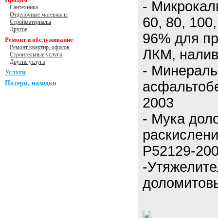
- Микрокаль
Сантехника
Отделочные материалы
60, 80, 100
Стройматериалы
Другое
96% для пр
Ремонт и обслуживание
Ремонт квартир, офисов
ЛКМ, налив
Строительные услуги
Другие услуги
- Минерал
Услуги
асфальтоб
Потери, находки
2003
- Мука дол
раскислени
Р52129-200
-Утяжелите
доломитов