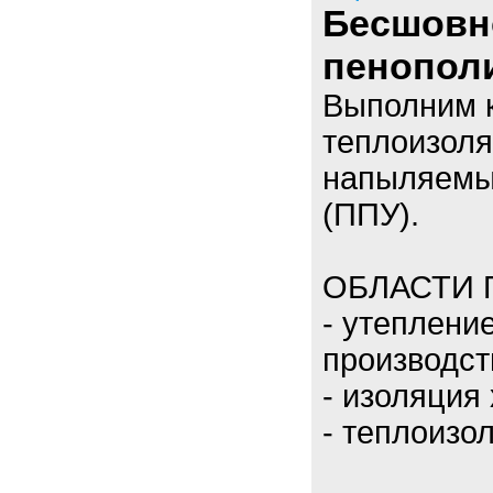
Бесшовн
пенополи
Выполним к
теплоизоля
напыляемы
(ППУ).
ОБЛАСТИ 
- утеплени
производст
- изоляция
- теплоизо