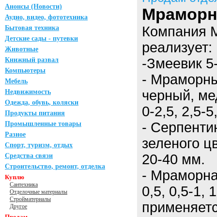
Анонсы (Новости)
Мраморн
Аудио, видео, фототехника
Компания 
Бытовая техника
Детские сады - путевки
реализует:
Животные
-Змеевик 5
Книжный развал
Компьютеры
- Мраморны
Мебель
черный, ме
Недвижимость
Одежда, обувь, коляски
0-2,5, 2,5-5
Продукты питания
- Серпенти
Промышленные товары
Разное
зеленого цв
Спорт, туризм, отдых
20-40 мм.
Средства связи
Строительство, ремонт, отделка
- Мраморна
Куплю
Сантехника
0,5, 0,5-1, 
Отделочные материалы
Стройматериалы
применяетс
Другое
Продам