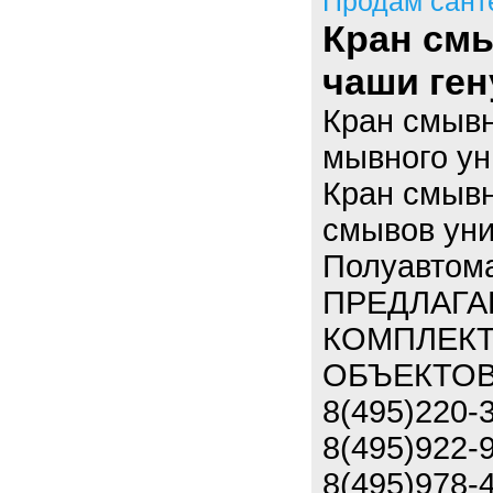
Продам сант
Кран см
чаши ген
Кран смывн
мывного ун
Кран смывн
смывов унит
Полуавтома
ПРЕДЛАГА
КОМПЛЕК
ОБЪЕКТОВ
8(495)220-
8(495)922-
8(495)978-