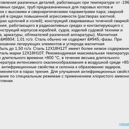
товления различных деталей, работающих при температуре от -19
сивных средах, труб предназначенных для паровых котлов и
ок с высокими и сверхкритическими параметрами пара; сварной
й в средах повышенной агрессивности (растворах азотной,
ворах щелочей и солей); конструкций свариваемых точечной сваркой
ния, работающего в радиоактивных средах и контактирующего с
нструкций корпусов кораблей, судов, изделий судовой техники и
, арматуры, обтекателей различной аппаратуры). Магнитная
&#8804; 1,01 гс/э. Сталь обычно не содержит &#945;-фазы. При
ношении легирующих элементов и углерода магнитная
ыть до 1,50 гс/э. Сталь 12Х18Н12Т имеет более низкое содержани
таль марки 12Х18Н10Т. Рекомендуемая максимальная температур
е длительного времени +800 °C, в течение весьма длительного
пература интенсивного окалинообразования в воздушной среде +85
е антифрикционные свойства и склонна к образованию задиров,
именяется в парах трения. Для улучшения антифрикционных свойс
вание по специальным режимам с применением хлористого аммон
пленки.
удали