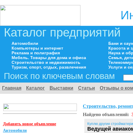
И
Каталог предприятий
Автомобили
Бани и сау
Компьютеры и интернет
Красота и 
Реклама и полиграфия
Наука и об
Мебель. Товары для дома и офиса
Семья, дет
Строительство и недвижимость
Телекоммун
Туризм, спорт, отдых, развлечения
Услуги и с
Поиск по ключевым словам
Главная
Каталог
Выставки
Статьи
Отзывы о ко
Строительство, ремонт
Найдено объявлений:
Добавить новое объявление
Куплю другие стройматер
Ведущей авиаком
Автомобили