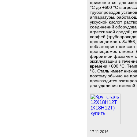
применяется: для изго
°C до +600 °С в агрес
трубопроводов установ
аппаратуры, работающе
уксусной кислот, раст
соединений оборудова
агрессивной средой; ко
верфей (трубопроводов
проницаемость &#956; 
неблагоприятном соот
проницаемость может б
ферритной фазы чем с
эксплуатации в течени
времени +600 °C. Тем
°C. Сталь имеет низки
поэтому обычно не пр
производится азотиро
для удаления окисной 
17.11.2016