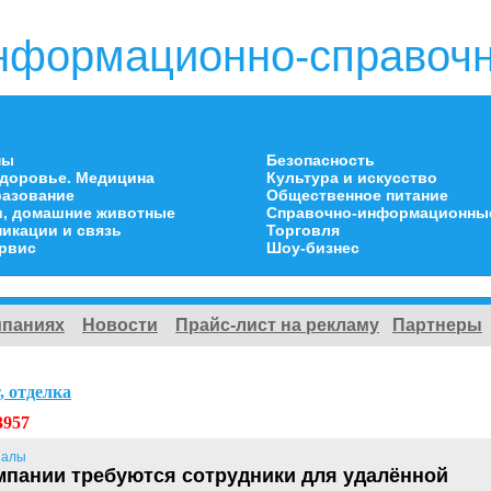
нформационно-справочн
ны
Безопасность
здоровье. Медицина
Культура и искусство
разование
Общественное питание
и, домашние животные
Справочно-информационны
икации и связь
Торговля
ервис
Шоу-бизнес
мпаниях
Новости
Прайс-лист на рекламу
Партнеры
, отделка
3957
иалы
пании требуются сотрудники для удалённой