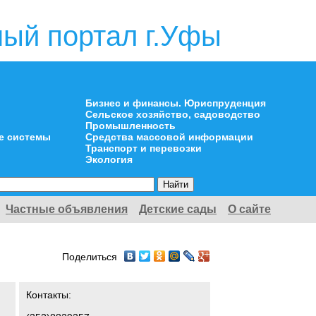
ый портал г.Уфы
Бизнес и финансы. Юриспруденция
Сельское хозяйство, садоводство
Промышленность
е системы
Средства массовой информации
Транспорт и перевозки
Экология
Частные объявления
Детские сады
О сайте
Поделиться
Контакты: