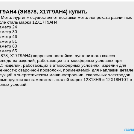
7Г9АН4 (ЭИ878, Х17Г9АН4) купить
еталлургия» осуществляет поставки металлопроката различных
исле сталь марки 12Х17Г9АН4.
аметр 24
аметр 30
аметр 46
аметр 51
аметр 60
аметр 65
878, Х17Г9АН4) коррозионностойкая аустенитного класса
изводства изделий, работающих в атмосферных условиях при
С; изделий, работающих в атмосферных условиях; изделий для
нности; сварочной проволоки, применяемой для наплавки детале
рукций в энергетическом машиностроении; сварочных электродов.
омендуется как заменитель сталей марок 12Х18Н9 и 12Х18Н10Т в
рных условий.
удали