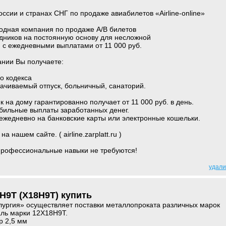
ссии и странах СНГ по продаже авиабилетов «Airline-online»
дная компания по продаже А/В билетов
дников на постоянную основу для несложной
, с ежедневными выплатами от 11 000 руб.
ании Вы получаете:
о кодекса
лачиваемый отпуск, больничный, санаторий.
 на дому гарантированно получает от 11 000 руб. в день.
бильные выплаты заработанных денег.
ежедневно на банковские карты или электронные кошельки.
 нашем сайте. ( airline.zarplatt.ru )
 профессиональные навыки не требуются!
удали
Н9Т (Х18Н9Т) купить
ргия» осуществляет поставки металлопроката различных марок
таль марки 12Х18Н9Т.
р 2,5 мм