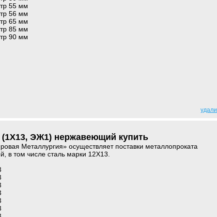
тр 55 мм
тр 56 мм
тр 65 мм
тр 85 мм
тр 90 мм
удали
3 (1Х13, ЭЖ1) нержавеющий купить
овая Металлургия» осуществляет поставки металлопроката
й, в том числе сталь марки 12Х13.
3
3
3
3
3
3
3