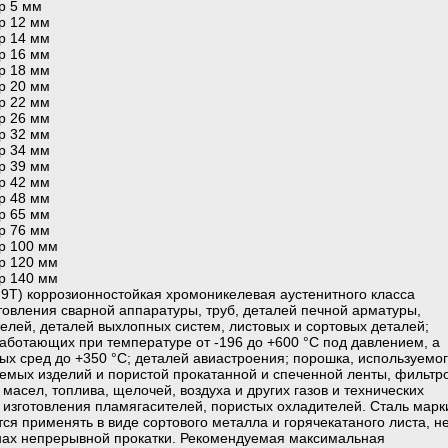
р 5 мм
р 12 мм
р 14 мм
р 16 мм
р 18 мм
р 20 мм
р 22 мм
р 26 мм
р 32 мм
р 34 мм
р 39 мм
р 42 мм
р 48 мм
р 65 мм
р 76 мм
р 100 мм
р 120 мм
р 140 мм
9Т) коррозионностойкая хромоникелевая аустенитного класса
товления сварной аппаратуры, труб, деталей печной арматуры,
лей, деталей выхлопных систем, листовых и сортовых деталей;
работающих при температуре от -196 до +600 °С под давлением, а
ых сред до +350 °С; деталей авиастроения; порошка, используемо
емых изделий и пористой прокатанной и спеченной ленты, фильтр
масел, топлива, щелочей, воздуха и других газов и технических
я изготовления пламягасителей, пористых охладителей. Сталь марк
я применять в виде сортового металла и горячекатаного листа, н
анах непрерывной прокатки. Рекомендуемая максимальная