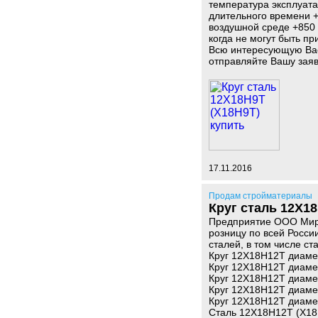
температура эксплуата
длительного времени +
воздушной среде +850 
когда не могут быть п
Всю интересующую Вас
отправляйте Вашу заяв
17.11.2016
Продам стройматериалы
Круг сталь 12Х18
Предприятие ООО Миро
розницу по всей Росси
сталей, в том числе ст
Круг 12Х18Н12Т диаме
Круг 12Х18Н12Т диаме
Круг 12Х18Н12Т диаме
Круг 12Х18Н12Т диаме
Круг 12Х18Н12Т диаме
Сталь 12Х18Н12Т (Х18Н