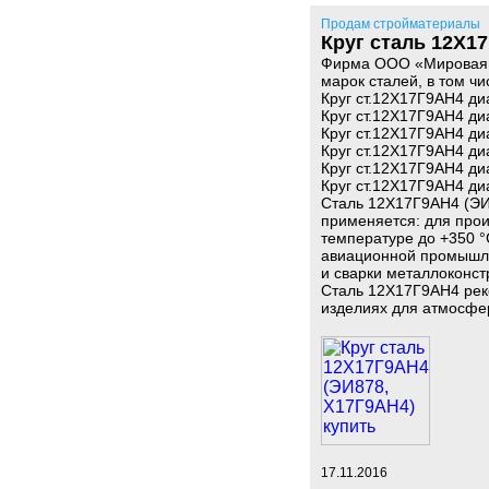
Продам стройматериалы
Круг сталь 12Х1
Фирма ООО «Мировая М
марок сталей, в том ч
Круг ст.12Х17Г9АН4 ди
Круг ст.12Х17Г9АН4 ди
Круг ст.12Х17Г9АН4 ди
Круг ст.12Х17Г9АН4 ди
Круг ст.12Х17Г9АН4 ди
Круг ст.12Х17Г9АН4 ди
Сталь 12Х17Г9АН4 (ЭИ
применяется: для про
температуре до +350 °
авиационной промышле
и сварки металлоконст
Сталь 12Х17Г9АН4 рек
изделиях для атмосфе
17.11.2016