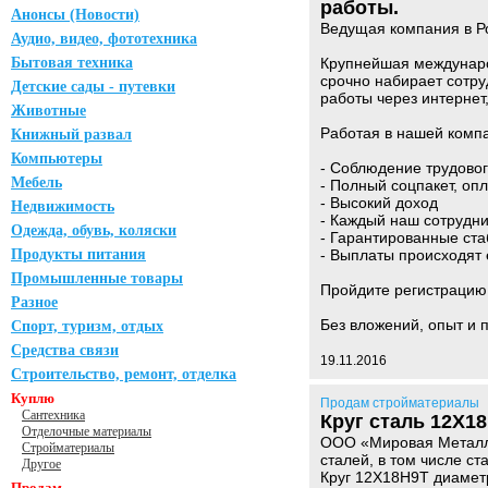
работы.
Анонсы (Новости)
Ведущая компания в Ро
Аудио, видео, фототехника
Бытовая техника
Крупнейшая междунаро
срочно набирает сотру
Детские сады - путевки
работы через интернет
Животные
Работая в нашей комп
Книжный развал
Компьютеры
- Соблюдение трудовог
Мебель
- Полный соцпакет, оп
- Высокий доход
Недвижимость
- Каждый наш сотрудник
Одежда, обувь, коляски
- Гарантированные ста
Продукты питания
- Выплаты происходят 
Промышленные товары
Пройдите регистрацию на
Разное
Без вложений, опыт и
Спорт, туризм, отдых
Средства связи
19.11.2016
Строительство, ремонт, отделка
Куплю
Продам стройматериалы
Сантехника
Круг сталь 12Х18
Отделочные материалы
ООО «Мировая Металлу
Стройматериалы
сталей, в том числе с
Другое
Круг 12Х18Н9Т диамет
Продам