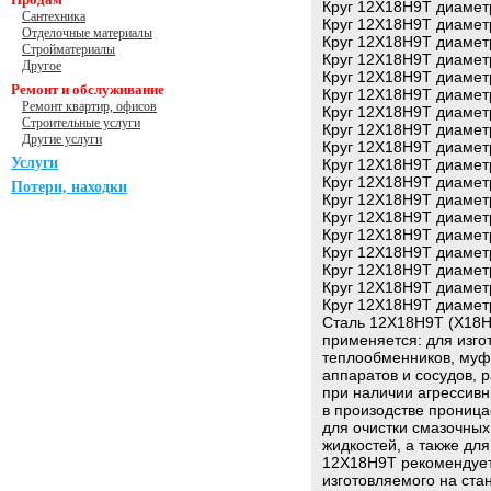
Круг 12Х18Н9Т диамет
Сантехника
Круг 12Х18Н9Т диамет
Отделочные материалы
Круг 12Х18Н9Т диамет
Стройматериалы
Круг 12Х18Н9Т диамет
Другое
Круг 12Х18Н9Т диамет
Ремонт и обслуживание
Круг 12Х18Н9Т диамет
Ремонт квартир, офисов
Круг 12Х18Н9Т диамет
Строительные услуги
Круг 12Х18Н9Т диамет
Другие услуги
Круг 12Х18Н9Т диамет
Услуги
Круг 12Х18Н9Т диамет
Круг 12Х18Н9Т диамет
Потери, находки
Круг 12Х18Н9Т диамет
Круг 12Х18Н9Т диамет
Круг 12Х18Н9Т диамет
Круг 12Х18Н9Т диамет
Круг 12Х18Н9Т диамет
Круг 12Х18Н9Т диамет
Круг 12Х18Н9Т диамет
Сталь 12Х18Н9Т (Х18Н
применяется: для изго
теплообменников, муфе
аппаратов и сосудов, 
при наличии агрессивн
в произодстве проница
для очистки смазочных 
жидкостей, а также дл
12Х18Н9Т рекомендуетс
изготовляемого на ст