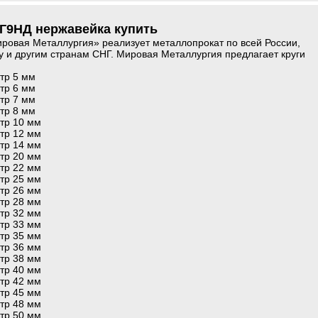
5Г9НД нержавейка купить
овая Металлургия» реализует металлопрокат по всей России,
у и другим странам СНГ. Мировая Металлургия предлагает круги
тр 5 мм
тр 6 мм
тр 7 мм
тр 8 мм
тр 10 мм
тр 12 мм
тр 14 мм
тр 20 мм
тр 22 мм
тр 25 мм
тр 26 мм
тр 28 мм
тр 32 мм
тр 33 мм
тр 35 мм
тр 36 мм
тр 38 мм
тр 40 мм
тр 42 мм
тр 45 мм
тр 48 мм
тр 50 мм