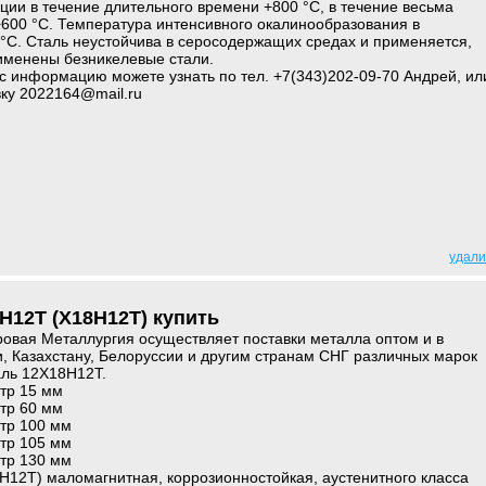
ции в течение длительного времени +800 °C, в течение весьма
600 °C. Температура интенсивного окалинообразования в
°C. Сталь неустойчива в серосодержащих средах и применяется,
рименены безникелевые стали.
 информацию можете узнать по тел. +7(343)202-09-70 Андрей, ил
ку 2022164@mail.ru
удали
Н12Т (Х18Н12Т) купить
вая Металлургия осуществляет поставки металла оптом и в
и, Казахстану, Белоруссии и другим странам СНГ различных марок
аль 12Х18Н12Т.
тр 15 мм
тр 60 мм
тр 100 мм
тр 105 мм
тр 130 мм
12Т) маломагнитная, коррозионностойкая, аустенитного класса