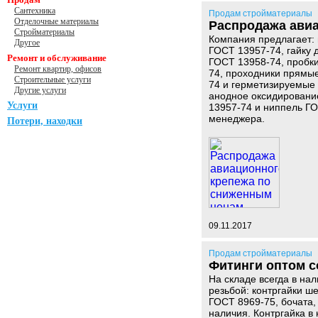
Сантехника
Продам стройматериалы
Отделочные материалы
Распродажа ави
Стройматериалы
Компания предлагает: 
Другое
ГОСТ 13957-74, гайку 
Ремонт и обслуживание
ГОСТ 13958-74, пробк
Ремонт квартир, офисов
74, проходники прямы
Строительные услуги
74 и герметизируемые 
Другие услуги
анодное оксидировани
Услуги
13957-74 и ниппель ГО
менеджера.
Потери, находки
09.11.2017
Продам стройматериалы
Фитинги оптом с
На складе всегда в на
резьбой: контргайки ш
ГОСТ 8969-75, бочата,
наличия. Контргайка в