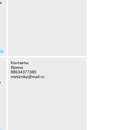
я
ть
Контакты:
Ирина
88634377380
metizniky@mail.ru
з