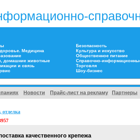
нформационно-справочн
ны
Безопасность
здоровье. Медицина
Культура и искусство
разование
Общественное питание
и, домашние животные
Справочно-информационны
икации и связь
Торговля
ервис
Шоу-бизнес
мпаниях
Новости
Прайс-лист на рекламу
Партнеры
, отделка
3957
поставка качественного крепежа