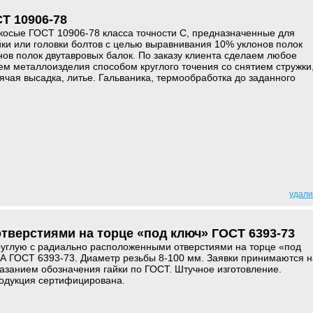
Т 10906-78
косые ГОСТ 10906-78 класса точности С, предназначенные для
ки или головки болтов с целью выравнивания 10% уклонов полок
ов полок двутавровых балок. По заказу клиента сделаем любое
ем металлоизделия способом круглого точения со снятием стружки
рячая высадка, литье. Гальваника, термообработка до заданного
удали
отверстиями на торце «под ключ» ГОСТ 6393-73
руглую с радиально расположенными отверстиями на торце «под
 А ГОСТ 6393-73. Диаметр резьбы 8-100 мм. Заявки принимаются н
казанием обозначения гайки по ГОСТ. Штучное изготовление.
родукция сертифицирована.