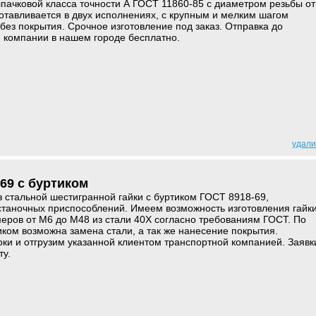
лпачковой класса точности А ГОСТ 11860-85 с диаметром резьбы от
готавливается в двух исполнениях, с крупным и мелким шагом
 без покрытия. Срочное изготовление под заказ. Отправка до
 компании в нашем городе бесплатно.
удали
69 с буртиком
з стальной шестигранной гайки с буртиком ГОСТ 8918-69,
станочных приспособлений. Имеем возможность изготовления гайк
еров от М6 до М48 из стали 40Х согласно требованиям ГОСТ. По
иком возможна замена стали, а так же нанесение покрытия.
оки и отгрузим указанной клиентом транспортной компанией. Заявк
ту.