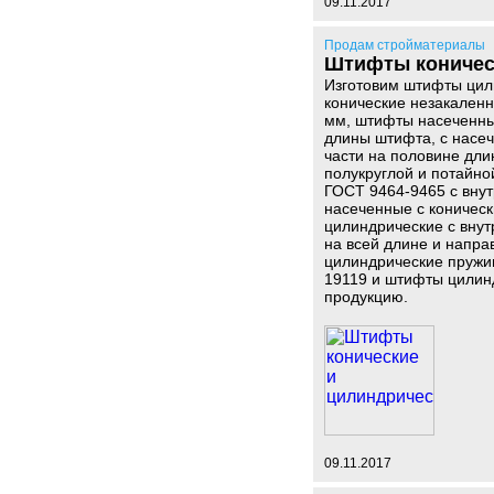
09.11.2017
Продам стройматериалы
Штифты коничес
Изготовим штифты цил
конические незакаленн
мм, штифты насеченны
длины штифта, с насеч
части на половине дли
полукруглой и потайно
ГОСТ 9464-9465 с вну
насеченные с коничес
цилиндрические с вну
на всей длине и напр
цилиндрические пружи
19119 и штифты цилин
продукцию.
09.11.2017