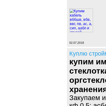
02.07.2018
Куплю строй
купим им
стеклотк
оргстекл
хранени
Закупаем и
кф 0,5; асб