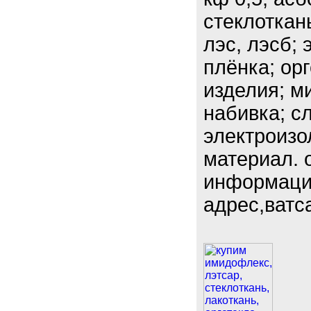
стеклоткань 
лэс, лэсб;
плёнка; ор
изделия; м
набивка; с
электроизо
материал. 
информацию
адрес,ватс