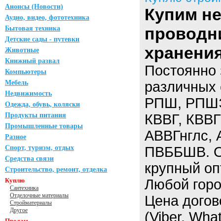
Анонсы (Новости)
Купим н
Аудио, видео, фототехника
проводн
Бытовая техника
Детские сады - путевки
хранени
Животные
Книжный развал
Постоянно 
Компьютеры
Мебель
различных 
Недвижимость
РПШ, РПШЭ,
Одежда, обувь, коляски
Продукты питания
КВВГ, КВВГ
Промышленные товары
АВВГнглс,
Разное
Спорт, туризм, отдых
ПВББШВ. Ос
Средства связи
крупный опт
Строительство, ремонт, отделка
Куплю
Любой горо
Сантехника
Отделочные материалы
Цена догов
Стройматериалы
Другое
(Viber, Wha
Продам