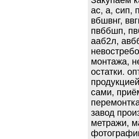
Закупаем к
ас, а, сип, 
вбшвнг, ввгн
пвббшп, пвб
ааб2л, авб
невостребо
монтажа, н
остатки. оп
продукцией
сами, приё
перемонтк
завод прои
метражи, ма
фотографии