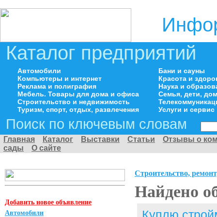
Инфор
Каталог предприятий
Автомобили
Бани и сауны
Компьютеры и интернет
Красота и здоро
Реклама и полиграфия
Наука и образов
Мебель. Товары для дома и офиса
Семья, дети, д
Строительство и недвижимость
Телекоммуникац
Туризм, спорт, отдых, развлечения
Услуги и сервис
Поиск по ключевым словам
Главная
Каталог
Выставки
Статьи
Отзывы о ко
сады
О сайте
Строительство, ремонт
Найдено о
Добавить новое объявление
Куплю строй
Автомобили