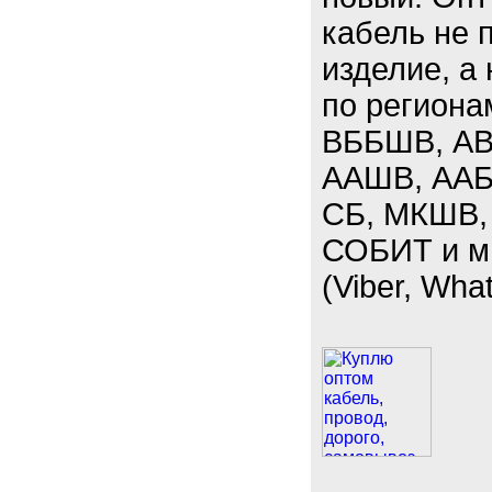
кабель не 
изделие, а
по региона
ВББШВ, АВ
ААШВ, ААБЛ
СБ, МКШВ,
СОБИТ и мн
(Viber, Wha