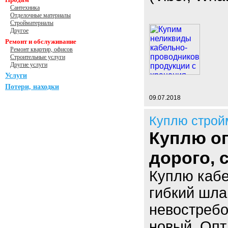
Сантехника
Отделочные материалы
Стройматериалы
Другое
Ремонт и обслуживание
Ремонт квартир, офисов
Строительные услуги
Другие услуги
Услуги
Потери, находки
09.07.2018
Куплю строй
Куплю оп
дорого,
Куплю кабе
гибкий шла
невостребо
новый. Опт