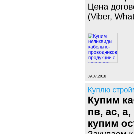
Цена догов
(Viber, Wha
09.07.2018
Куплю строй
Купим ка
пв, ас, а
купим ос