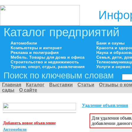
Инфор
Каталог предприятий
Автомобили
Бани и сауны
Компьютеры и интернет
Красота и здоро
Реклама и полиграфия
Наука и образов
Мебель. Товары для дома и офиса
Семья, дети, д
Строительство и недвижимость
Телекоммуникац
Туризм, спорт, отдых, развлечения
Услуги и сервис
Поиск по ключевым словам
Главная
Каталог
Выставки
Статьи
Отзывы о ко
сады
О сайте
Удаление объявления
Для удаления объя
Добавить новое объявление
добавлении данног
Автомобили