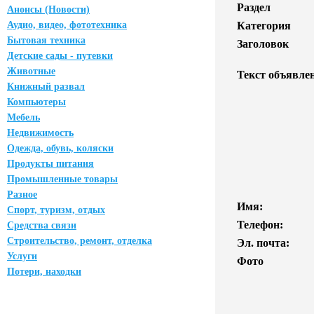
Раздел
Анонсы (Новости)
Аудио, видео, фототехника
Категория
Бытовая техника
Заголовок
Детские сады - путевки
Животные
Текст объявле
Книжный развал
Компьютеры
Мебель
Недвижимость
Одежда, обувь, коляски
Продукты питания
Промышленные товары
Разное
Имя:
Спорт, туризм, отдых
Телефон:
Средства связи
Строительство, ремонт, отделка
Эл. почта:
Услуги
Фото
Потери, находки