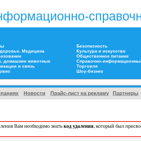
нформационно-справочн
ны
Безопасность
здоровье. Медицина
Культура и искусство
разование
Общественное питание
и, домашние животные
Справочно-информационны
икации и связь
Торговля
ервис
Шоу-бизнес
мпаниях
Новости
Прайс-лист на рекламу
Партнеры
вления Вам необходимо знать
код удаления
, который был присв