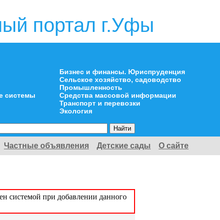
ый портал г.Уфы
Бизнес и финансы. Юриспруденция
Сельское хозяйство, садоводство
Промышленность
е системы
Средства массовой информации
Транспорт и перевозки
Экология
Частные объявления
Детские сады
О сайте
оен системой при добавлении данного