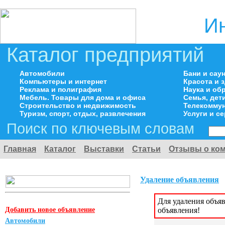
И
Каталог предприятий
Автомобили
Бани и сау
Компьютеры и интернет
Красота и 
Реклама и полиграфия
Наука и об
Мебель. Товары для дома и офиса
Семья, дет
Строительство и недвижимость
Телекоммун
Туризм, спорт, отдых, развлечения
Услуги и с
Поиск по ключевым словам
Главная
Каталог
Выставки
Статьи
Отзывы о ко
Удаление объявления
Для удаления объя
Добавить новое объявление
объявления!
Автомобили