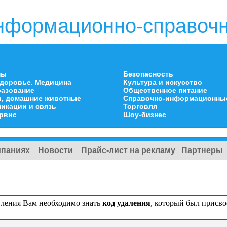
нформационно-справочн
ны
Безопасность
здоровье. Медицина
Культура и искусство
разование
Общественное питание
и, домашние животные
Справочно-информационны
икации и связь
Торговля
ервис
Шоу-бизнес
мпаниях
Новости
Прайс-лист на рекламу
Партнеры
вления Вам необходимо знать
код удаления
, который был присв