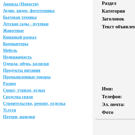
Раздел
Анонсы (Новости)
Аудио, видео, фототехника
Категория
Бытовая техника
Заголовок
Детские сады - путевки
Текст объявле
Животные
Книжный развал
Компьютеры
Мебель
Недвижимость
Одежда, обувь, коляски
Продукты питания
Промышленные товары
Разное
Имя:
Спорт, туризм, отдых
Телефон:
Средства связи
Строительство, ремонт, отделка
Эл. почта:
Услуги
Фото
Потери, находки