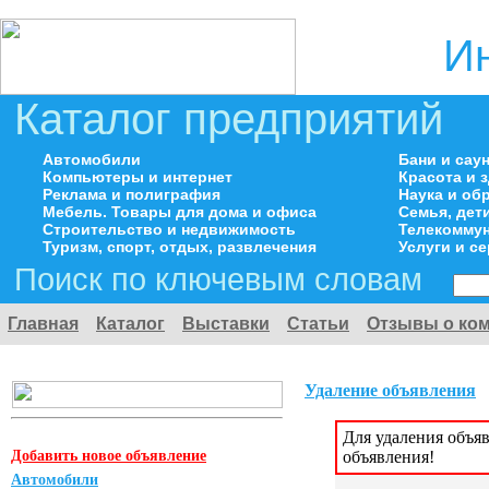
И
Каталог предприятий
Автомобили
Бани и сау
Компьютеры и интернет
Красота и 
Реклама и полиграфия
Наука и об
Мебель. Товары для дома и офиса
Семья, дет
Строительство и недвижимость
Телекоммун
Туризм, спорт, отдых, развлечения
Услуги и с
Поиск по ключевым словам
Главная
Каталог
Выставки
Статьи
Отзывы о ко
Удаление объявления
Для удаления объя
Добавить новое объявление
объявления!
Автомобили