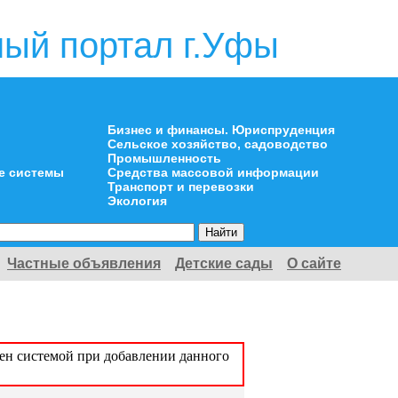
ый портал г.Уфы
Бизнес и финансы. Юриспруденция
Сельское хозяйство, садоводство
Промышленность
е системы
Средства массовой информации
Транспорт и перевозки
Экология
Частные объявления
Детские сады
О сайте
оен системой при добавлении данного