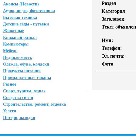
Раздел
Анонсы (Новости)
Аудио, видео, фототехника
Категория
Бытовая техника
Заголовок
Детские сады - путевки
Текст объявлен
Животные
Книжный развал
Имя:
Компьютеры
Телефон:
Мебель
Эл. почта:
Недвижимость
Фото
Одежда, обувь, коляски
Продукты питания
Промышленные товары
Разное
Спорт, туризм, отдых
Средства связи
Строительство, ремонт, отделка
Услуги
Потери, находки