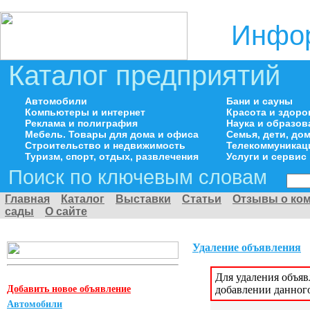
Инфор
Каталог предприятий
Автомобили
Бани и сауны
Компьютеры и интернет
Красота и здоро
Реклама и полиграфия
Наука и образов
Мебель. Товары для дома и офиса
Семья, дети, д
Строительство и недвижимость
Телекоммуникац
Туризм, спорт, отдых, развлечения
Услуги и сервис
Поиск по ключевым словам
Главная
Каталог
Выставки
Статьи
Отзывы о ко
сады
О сайте
Удаление объявления
Для удаления объя
Добавить новое объявление
добавлении данног
Автомобили