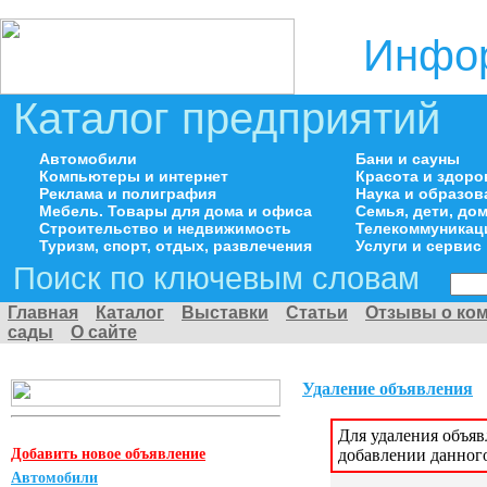
Инфор
Каталог предприятий
Автомобили
Бани и сауны
Компьютеры и интернет
Красота и здоро
Реклама и полиграфия
Наука и образов
Мебель. Товары для дома и офиса
Семья, дети, д
Строительство и недвижимость
Телекоммуникац
Туризм, спорт, отдых, развлечения
Услуги и сервис
Поиск по ключевым словам
Главная
Каталог
Выставки
Статьи
Отзывы о ко
сады
О сайте
Удаление объявления
Для удаления объя
Добавить новое объявление
добавлении данног
Автомобили