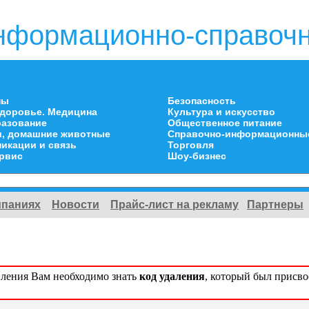
нформационно-справочн
ны
Безопасность
здоровье. Медицина
Культура и искусство
разование
Общественное питание
и, домашние животные
Справочно-информационны
икации и связь
Торговля
ервис
Шоу-бизнес
мпаниях
Новости
Прайс-лист на рекламу
Партнеры
вления Вам необходимо знать
код удаления
, который был присв