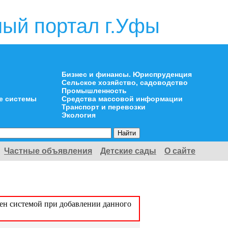
ый портал г.Уфы
Бизнес и финансы. Юриспруденция
Сельское хозяйство, садоводство
Промышленность
е системы
Средства массовой информации
Транспорт и перевозки
Экология
Частные объявления
Детские сады
О сайте
оен системой при добавлении данного