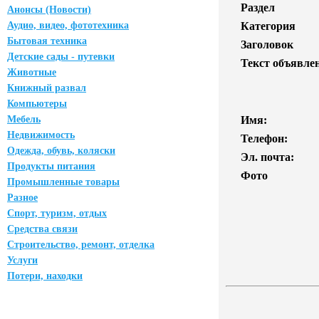
Раздел
Анонсы (Новости)
Аудио, видео, фототехника
Категория
Бытовая техника
Заголовок
Детские сады - путевки
Текст объявле
Животные
Книжный развал
Компьютеры
Мебель
Имя:
Недвижимость
Телефон:
Одежда, обувь, коляски
Эл. почта:
Продукты питания
Фото
Промышленные товары
Разное
Спорт, туризм, отдых
Средства связи
Строительство, ремонт, отделка
Услуги
Потери, находки