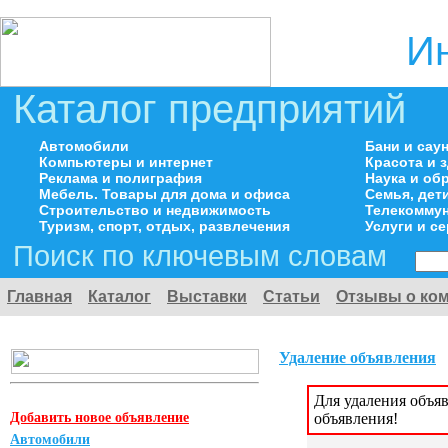
И
Каталог предприятий
Автомобили
Бани и сау
Компьютеры и интернет
Красота и 
Реклама и полиграфия
Наука и об
Мебель. Товары для дома и офиса
Семья, дет
Строительство и недвижимость
Телекоммун
Туризм, спорт, отдых, развлечения
Услуги и с
Поиск по ключевым словам
Главная
Каталог
Выставки
Статьи
Отзывы о ко
Удаление объявления
Для удаления объя
Добавить новое объявление
объявления!
Автомобили