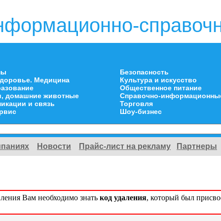
нформационно-справочн
ны
Безопасность
здоровье. Медицина
Культура и искусство
разование
Общественное питание
и, домашние животные
Справочно-информационны
икации и связь
Торговля
ервис
Шоу-бизнес
мпаниях
Новости
Прайс-лист на рекламу
Партнеры
вления Вам необходимо знать
код удаления
, который был присв