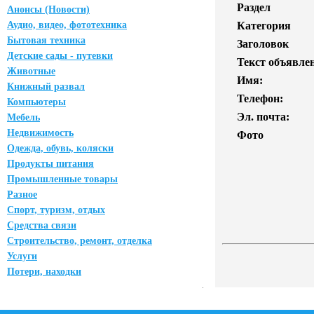
Раздел
Анонсы (Новости)
Аудио, видео, фототехника
Категория
Бытовая техника
Заголовок
Детские сады - путевки
Текст объявле
Животные
Имя:
Книжный развал
Телефон:
Компьютеры
Эл. почта:
Мебель
Недвижимость
Фото
Одежда, обувь, коляски
Продукты питания
Промышленные товары
Разное
Спорт, туризм, отдых
Средства связи
Строительство, ремонт, отделка
Услуги
Потери, находки