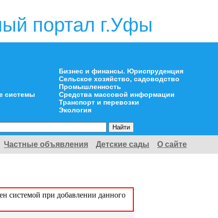
ый портал г.Уфы
Бизнес и финансы. Юриспруденция
Сельское хозяйство, садоводство
Промышленность
е системы
Средства массовой информации
Транспорт и перевозки
Экология
Частные объявления
Детские сады
О сайте
оен системой при добавлении данного