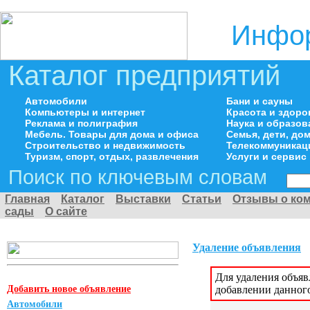
Инфор
Каталог предприятий
Автомобили
Бани и сауны
Компьютеры и интернет
Красота и здоро
Реклама и полиграфия
Наука и образов
Мебель. Товары для дома и офиса
Семья, дети, д
Строительство и недвижимость
Телекоммуникац
Туризм, спорт, отдых, развлечения
Услуги и сервис
Поиск по ключевым словам
Главная
Каталог
Выставки
Статьи
Отзывы о ко
сады
О сайте
Удаление объявления
Для удаления объя
Добавить новое объявление
добавлении данног
Автомобили