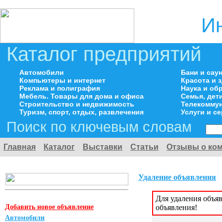
И
Каталог предприятий
Автомобили
Бани и сау
Компьютеры и интернет
Красота и 
Реклама и полиграфия
Наука и об
Мебель. Товары для дома и офиса
Семья, дет
Строительство и недвижимость
Телекоммун
Туризм, спорт, отдых, развлечения
Услуги и с
Поиск по ключевым словам
Главная
Каталог
Выставки
Статьи
Отзывы о ко
Удаление объявления
Для удаления объя
Добавить новое объявление
объявления!
Автомобили