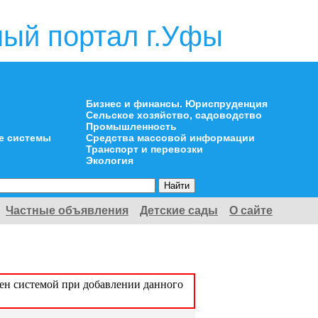
ый портал г.Уфы
Бизнес и финансы. Юриспруденция
Сельское хозяйство, садоводство
Промышленность
е системы
Средства массовой информации
Транспорт и перевозки
Экология
Частные объявления
Детские сады
О сайте
оен системой при добавлении данного