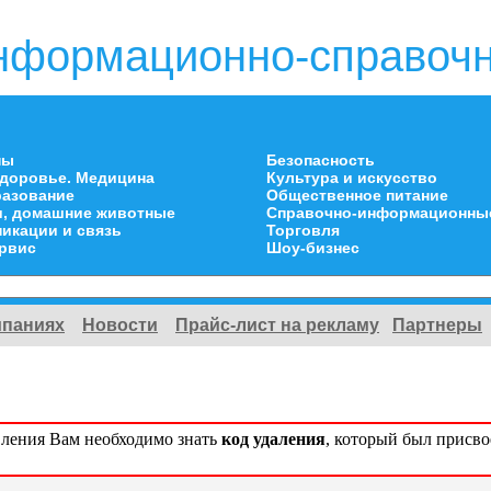
нформационно-справочн
ны
Безопасность
здоровье. Медицина
Культура и искусство
разование
Общественное питание
и, домашние животные
Справочно-информационны
икации и связь
Торговля
ервис
Шоу-бизнес
мпаниях
Новости
Прайс-лист на рекламу
Партнеры
вления Вам необходимо знать
код удаления
, который был присв