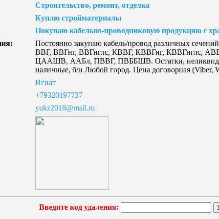
Строительство, ремонт, отделка
Куплю стройматериалы
Покупаю кабельно-проводниковую продукцию с хр
ния:
Постоянно закупаю кабель/провод различных сечени
ВВГ, ВВГнг, ВВГнглс, КВВГ, КВВГнг, КВВГнглс, А
ЦААШВ, ААБл, ПВВГ, ПВББШВ. Остатки, неликвиды. 
наличные, б/н Любой город. Цена договорная (Viber, 
Игнат
+79320197737
yukz2018@mail.ru
Введите код удаления: