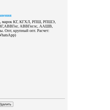
анения
й, марок КГ, КГХЛ, РПШ, РПШЭ,
ВВГ,АВВГнг, АВВГнглс, ААШВ,
Опт, крупный опт. Расчет:
WhatsApp)