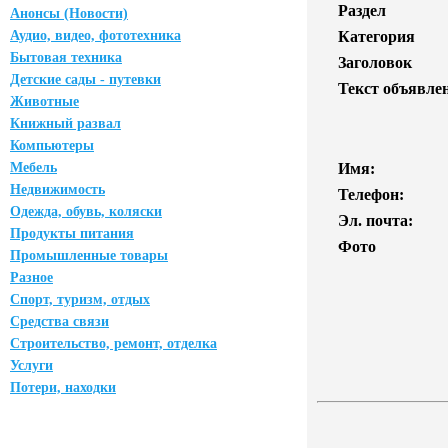
Раздел
Анонсы (Новости)
Аудио, видео, фототехника
Категория
Бытовая техника
Заголовок
Детские сады - путевки
Текст объявле
Животные
Книжный развал
Компьютеры
Мебель
Имя:
Недвижимость
Телефон:
Одежда, обувь, коляски
Эл. почта:
Продукты питания
Фото
Промышленные товары
Разное
Спорт, туризм, отдых
Средства связи
Строительство, ремонт, отделка
Услуги
Потери, находки