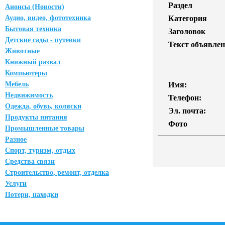
Раздел
Анонсы (Новости)
Аудио, видео, фототехника
Категория
Бытовая техника
Заголовок
Детские сады - путевки
Текст объявлен
Животные
Книжный развал
Компьютеры
Мебель
Имя:
Недвижимость
Телефон:
Одежда, обувь, коляски
Эл. почта:
Продукты питания
Фото
Промышленные товары
Разное
Спорт, туризм, отдых
Средства связи
Строительство, ремонт, отделка
Услуги
Потери, находки