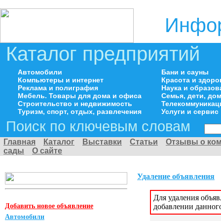
Инфор
Каталог предприятий
Автомобили
Бани и сауны
Компьютеры и интернет
Красота и здоро
Реклама и полиграфия
Наука и образов
Мебель. Товары для дома и офиса
Семья, дети, д
Строительство и недвижимость
Телекоммуникац
Туризм, спорт, отдых, развлечения
Услуги и сервис
Поиск по ключевым словам
Главная
Каталог
Выставки
Статьи
Отзывы о ко
сады
О сайте
Удаление объявления
Для удаления объя
Добавить новое объявление
добавлении данног
Автомобили