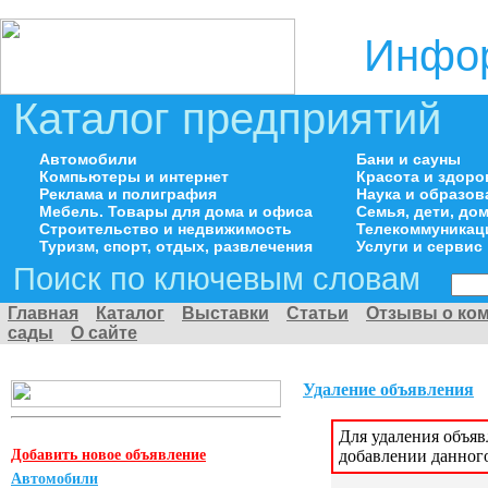
Инфор
Каталог предприятий
Автомобили
Бани и сауны
Компьютеры и интернет
Красота и здоро
Реклама и полиграфия
Наука и образов
Мебель. Товары для дома и офиса
Семья, дети, д
Строительство и недвижимость
Телекоммуникац
Туризм, спорт, отдых, развлечения
Услуги и сервис
Поиск по ключевым словам
Главная
Каталог
Выставки
Статьи
Отзывы о ко
сады
О сайте
Удаление объявления
Для удаления объя
Добавить новое объявление
добавлении данног
Автомобили