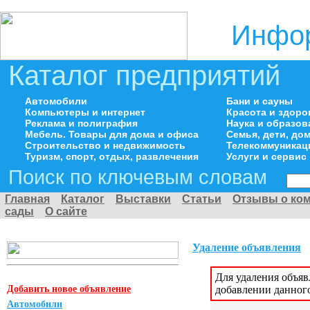
Инфор
Каталог предприятий
Автомобили
Бани и сауны
Компьютеры и интернет
Красота и здоро
Реклама и полиграфия
Наука и образов
Мебель. Товары для дома и офиса
Семья, дети, д
Строительство и недвижимость
Телекоммуникац
Туризм, спорт, отдых, развлечения
Услуги и сервис
Поиск по ключевым словам
Главная
Каталог
Выставки
Статьи
Отзывы о ко
сады
О сайте
Удаление объявления
Для удаления объя
Добавить новое объявление
добавлении данног
Автомобили