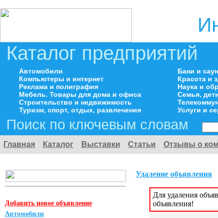
И
Каталог предприятий
Автомобили
Бани и сау
Компьютеры и интернет
Красота и 
Реклама и полиграфия
Наука и об
Мебель. Товары для дома и офиса
Семья, дет
Строительство и недвижимость
Телекоммун
Туризм, спорт, отдых, развлечения
Услуги и с
Поиск по ключевым словам
Главная
Каталог
Выставки
Статьи
Отзывы о ко
Удаление объявления
Для удаления объя
Добавить новое объявление
объявления!
Автомобили