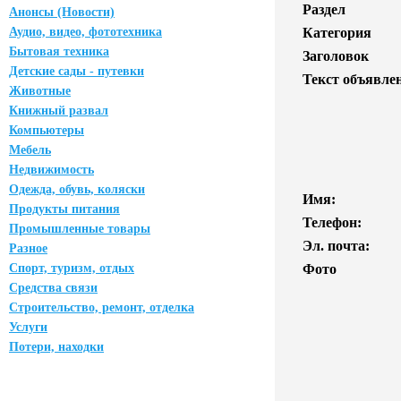
Раздел
Анонсы (Новости)
Аудио, видео, фототехника
Категория
Бытовая техника
Заголовок
Детские сады - путевки
Текст объявле
Животные
Книжный развал
Компьютеры
Мебель
Недвижимость
Одежда, обувь, коляски
Имя:
Продукты питания
Телефон:
Промышленные товары
Эл. почта:
Разное
Спорт, туризм, отдых
Фото
Средства связи
Строительство, ремонт, отделка
Услуги
Потери, находки