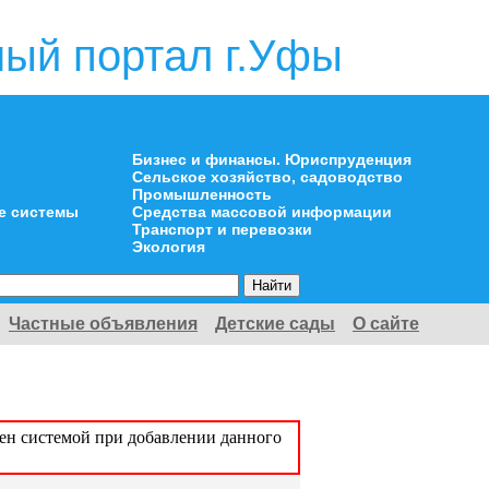
ый портал г.Уфы
Бизнес и финансы. Юриспруденция
Сельское хозяйство, садоводство
Промышленность
е системы
Средства массовой информации
Транспорт и перевозки
Экология
Частные объявления
Детские сады
О сайте
оен системой при добавлении данного