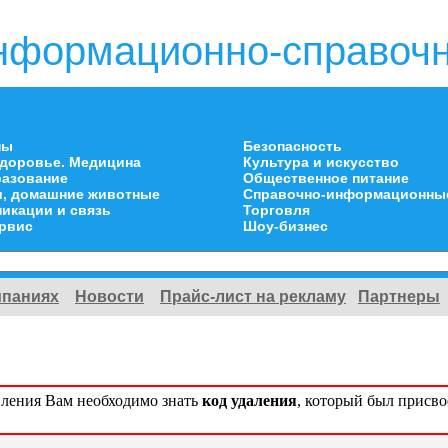
нформационно-справочн
ны
Безопасность
здоровье. Медицина
Культура и искусство
разование
Общественное питание
и, домашние животные
Справочно-информационны
икации и связь
Торговля
ервис
Шоу-бизнес
мпаниях
Новости
Прайс-лист на рекламу
Партнеры
вления Вам необходимо знать
код удаления
, который был присв