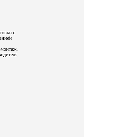
товки с
енней
емонтаж,
водителя,