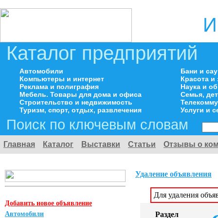
И
Каталог предприятий
Автомобили
Бани и са
Компьютеры и интернет
Красота и
Реклама и полиграфия
Наука и о
Мебель. Товары для дома и офиса
Семья, де
Строительство и недвижимость
Телекомму
Туризм, спорт, отдых, развлечения
Услуги и 
Поиск по ключевым словам
Главная
Каталог
Выставки
Статьи
Отзывы о ко
Удаление объявления
Для удаления объя
Добавить новое объявление
Автомобили
Раздел