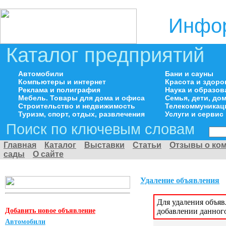
Инфор
Каталог предприятий
Автомобили
Бани и сауны
Компьютеры и интернет
Красота и здоро
Реклама и полиграфия
Наука и образов
Мебель. Товары для дома и офиса
Семья, дети, д
Строительство и недвижимость
Телекоммуникац
Туризм, спорт, отдых, развлечения
Услуги и сервис
Поиск по ключевым словам
Главная
Каталог
Выставки
Статьи
Отзывы о ко
сады
О сайте
Удаление объявления
Для удаления объя
Добавить новое объявление
добавлении данног
Автомобили