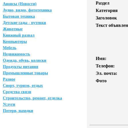
Раздел
Анонсы (Новости)
Аудио, видео, фототехника
Категория
Бытовая техника
Заголовок
Детские сады - путевки
Текст объявлен
Животные
Книжный развал
Компьютеры
Мебель
Недвижимость
Имя:
Одежда, обувь, коляски
Телефон:
Продукты питания
Промышленные товары
Эл. почта:
Разное
Фото
Спорт, туризм, отдых
Средства связи
Строительство, ремонт, отделка
Услуги
Потери, находки