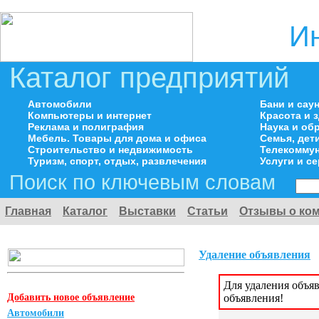
И
Каталог предприятий
Автомобили
Бани и сау
Компьютеры и интернет
Красота и 
Реклама и полиграфия
Наука и об
Мебель. Товары для дома и офиса
Семья, дет
Строительство и недвижимость
Телекоммун
Туризм, спорт, отдых, развлечения
Услуги и с
Поиск по ключевым словам
Главная
Каталог
Выставки
Статьи
Отзывы о ко
Удаление объявления
Для удаления объя
Добавить новое объявление
объявления!
Автомобили