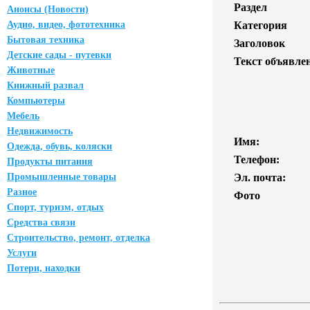
Раздел
Анонсы (Новости)
Аудио, видео, фототехника
Категория
Бытовая техника
Заголовок
Детские сады - путевки
Текст объявле
Животные
Книжный развал
Компьютеры
Мебель
Недвижимость
Имя:
Одежда, обувь, коляски
Телефон:
Продукты питания
Промышленные товары
Эл. почта:
Разное
Фото
Спорт, туризм, отдых
Средства связи
Строительство, ремонт, отделка
Услуги
Потери, находки