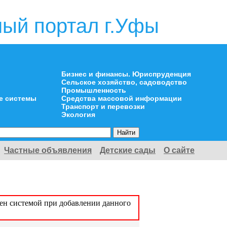
ый портал г.Уфы
Бизнес и финансы. Юриспруденция
Сельское хозяйство, садоводство
Промышленность
е системы
Средства массовой информации
Транспорт и перевозки
Экология
Частные объявления
Детские сады
О сайте
оен системой при добавлении данного