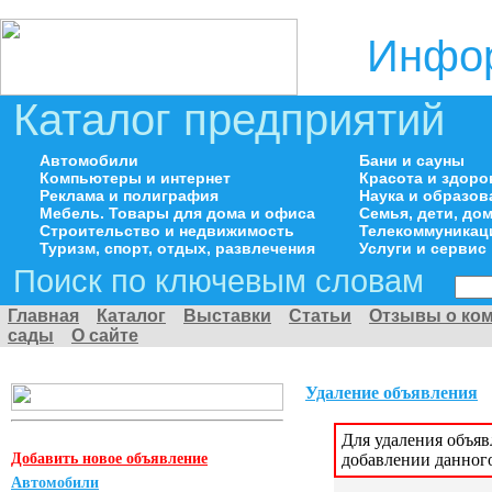
Инфор
Каталог предприятий
Автомобили
Бани и сауны
Компьютеры и интернет
Красота и здоро
Реклама и полиграфия
Наука и образов
Мебель. Товары для дома и офиса
Семья, дети, д
Строительство и недвижимость
Телекоммуникац
Туризм, спорт, отдых, развлечения
Услуги и сервис
Поиск по ключевым словам
Главная
Каталог
Выставки
Статьи
Отзывы о ко
сады
О сайте
Удаление объявления
Для удаления объя
Добавить новое объявление
добавлении данног
Автомобили