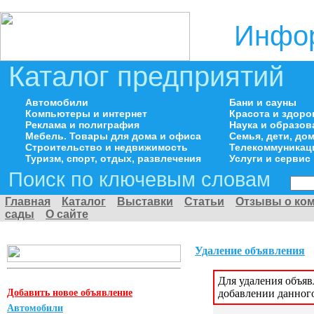
Инфор
Каталог предприятий
Автомобили
Бани и сауны
Компьютеры и интернет
Красота и здоро
Реклама и полиграфия
Наука и образов
Мебель. Товары для дома и офиса
Семья, дети, д
Строительство и недвижимость
Телекоммуникац
Туризм, спорт, отдых, развлечения
Услуги и сервис
Поиск по ключевым словам
Главная
Каталог
Выставки
Статьи
Отзывы о ко
сады
О сайте
Удаление объявления
Для удаления объя
Добавить новое объявление
добавлении данног
Автомобили