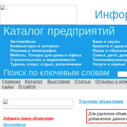
Инфор
Каталог предприятий
Автомобили
Бани и сауны
Компьютеры и интернет
Красота и здоро
Реклама и полиграфия
Наука и образов
Мебель. Товары для дома и офиса
Семья, дети, д
Строительство и недвижимость
Телекоммуникац
Туризм, спорт, отдых, развлечения
Услуги и сервис
Поиск по ключевым словам
Главная
Каталог
Выставки
Статьи
Отзывы о ко
сады
О сайте
Удаление объявления
Для удаления объя
Добавить новое объявление
добавлении данног
Автомобили