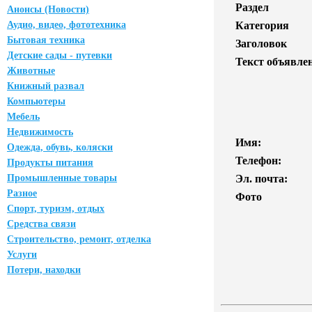
Раздел
Анонсы (Новости)
Аудио, видео, фототехника
Категория
Бытовая техника
Заголовок
Детские сады - путевки
Текст объявле
Животные
Книжный развал
Компьютеры
Мебель
Недвижимость
Имя:
Одежда, обувь, коляски
Телефон:
Продукты питания
Промышленные товары
Эл. почта:
Разное
Фото
Спорт, туризм, отдых
Средства связи
Строительство, ремонт, отделка
Услуги
Потери, находки