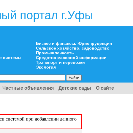
ый портал г.Уфы
Бизнес и финансы. Юриспруденция
Сельское хозяйство, садоводство
Промышленность
е системы
Средства массовой информации
Транспорт и перевозки
Экология
Частные объявления
Детские сады
О сайте
оен системой при добавлении данного