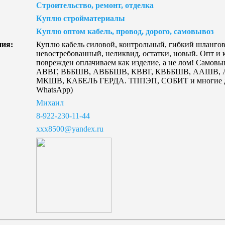
Строительство, ремонт, отделка
Куплю стройматериалы
Куплю оптом кабель, провод, дорого, самовывоз
ния:
Куплю кабель силовой, контрольный, гибкий шлангов
невостребованный, неликвид, остатки, новый. Опт и 
поврежден оплачиваем как изделие, а не лом! Самовы
АВВГ, ВББШВ, АВББШВ, КВВГ, КВББШВ, ААШВ, АА
МКШВ, КАБЕЛЬ ГЕРДА. ТППЭП, СОБИТ и многие др.)
WhatsApp)
Михаил
8-922-230-11-44
xxx8500@yandex.ru