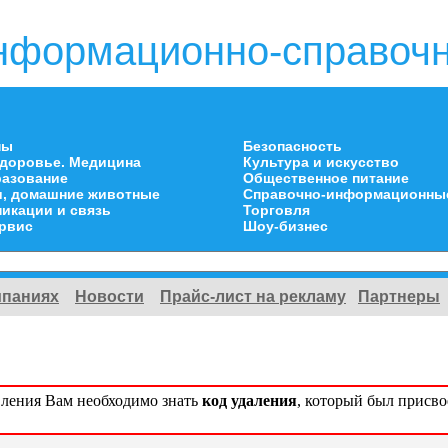
нформационно-справочн
ны
Безопасность
здоровье. Медицина
Культура и искусство
разование
Общественное питание
и, домашние животные
Справочно-информационны
икации и связь
Торговля
ервис
Шоу-бизнес
мпаниях
Новости
Прайс-лист на рекламу
Партнеры
вления Вам необходимо знать
код удаления
, который был присв