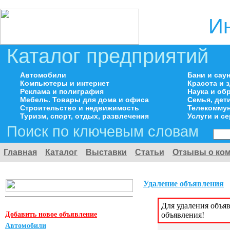
И
Каталог предприятий
Автомобили
Бани и сау
Компьютеры и интернет
Красота и 
Реклама и полиграфия
Наука и об
Мебель. Товары для дома и офиса
Семья, дет
Строительство и недвижимость
Телекоммун
Туризм, спорт, отдых, развлечения
Услуги и с
Поиск по ключевым словам
Главная
Каталог
Выставки
Статьи
Отзывы о ко
Удаление объявления
Для удаления объя
Добавить новое объявление
объявления!
Автомобили