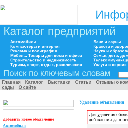
Инфор
Каталог предприятий
Автомобили
Бани и сауны
Компьютеры и интернет
Красота и здоро
Реклама и полиграфия
Наука и образов
Мебель. Товары для дома и офиса
Семья, дети, д
Строительство и недвижимость
Телекоммуникац
Туризм, спорт, отдых, развлечения
Услуги и сервис
Поиск по ключевым словам
Главная
Каталог
Выставки
Статьи
Отзывы о ко
сады
О сайте
Удаление объявления
Для удаления объя
Добавить новое объявление
добавлении данног
Автомобили