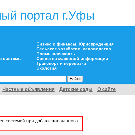
ый портал г.Уфы
Бизнес и финансы. Юриспруденция
Сельское хозяйство, садоводство
Промышленность
е системы
Средства массовой информации
Транспорт и перевозки
Экология
Частные объявления
Детские сады
О сайте
оен системой при добавлении данного