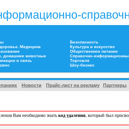
нформационно-справочн
ны
Безопасность
здоровье. Медицина
Культура и искусство
разование
Общественное питание
и, домашние животные
Справочно-информационны
икации и связь
Торговля
ервис
Шоу-бизнес
мпаниях
Новости
Прайс-лист на рекламу
Партнеры
вления Вам необходимо знать
код удаления
, который был присв