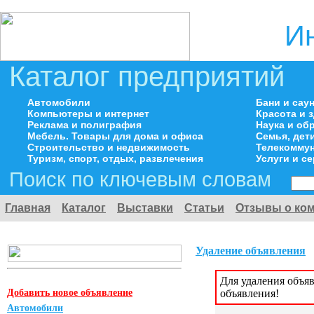
И
Каталог предприятий
Автомобили
Бани и сау
Компьютеры и интернет
Красота и 
Реклама и полиграфия
Наука и об
Мебель. Товары для дома и офиса
Семья, дет
Строительство и недвижимость
Телекоммун
Туризм, спорт, отдых, развлечения
Услуги и с
Поиск по ключевым словам
Главная
Каталог
Выставки
Статьи
Отзывы о ко
Удаление объявления
Для удаления объя
Добавить новое объявление
объявления!
Автомобили