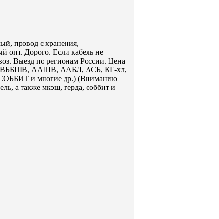
ый, провод с хранения,
й опт. Дорого. Если кабель не
воз. Выезд по регионам России. Цена
КВББШВ, ААШВ, ААБЛ, АСБ, КГ-хл,
ОББИТ и многие др.) (Вниманию
ь, а также мкэш, герда, соббит и