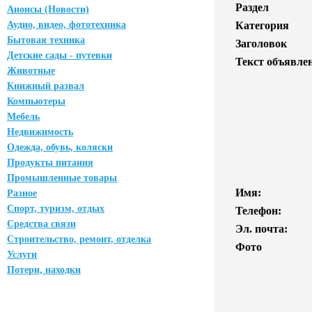
Раздел
Анонсы (Новости)
Аудио, видео, фототехника
Категория
Бытовая техника
Заголовок
Детские сады - путевки
Текст объявле
Животные
Книжный развал
Компьютеры
Мебель
Недвижимость
Одежда, обувь, коляски
Продукты питания
Промышленные товары
Имя:
Разное
Спорт, туризм, отдых
Телефон:
Средства связи
Эл. почта:
Строительство, ремонт, отделка
Фото
Услуги
Потери, находки