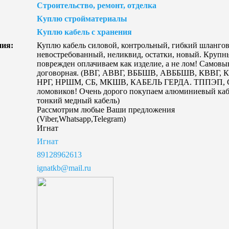
Строительство, ремонт, отделка
Куплю стройматериалы
Куплю кабель с хранения
ния:
Куплю кабель силовой, контрольный, гибкий шлангов
невостребованный, неликвид, остатки, новый. Крупны
поврежден оплачиваем как изделие, а не лом! Самовы
договорная. (ВВГ, АВВГ, ВББШВ, АВББШВ, КВВГ, 
НРГ, НРШМ, СБ, МКШВ, КАБЕЛЬ ГЕРДА. ТППЭП, С
ломовиков! Очень дорого покупаем алюминиевый кабел
тонкий медный кабель)
Рассмотрим любые Ваши предложения
(Viber,Whatsapp,Telegram)
Игнат
Игнат
89128962613
ignatkb@mail.ru