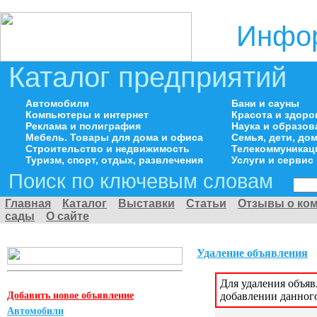
Инфор
Каталог предприятий
Автомобили
Бани и сауны
Компьютеры и интернет
Красота и здоро
Реклама и полиграфия
Наука и образов
Мебель. Товары для дома и офиса
Семья, дети, д
Строительство и недвижимость
Телекоммуникац
Туризм, спорт, отдых, развлечения
Услуги и сервис
Поиск по ключевым словам
Главная
Каталог
Выставки
Статьи
Отзывы о ко
сады
О сайте
Удаление объявления
Для удаления объя
Добавить новое объявление
добавлении данног
Автомобили