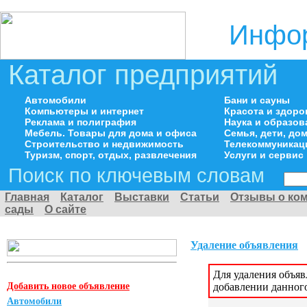
Инфор
Каталог предприятий
Автомобили
Бани и сауны
Компьютеры и интернет
Красота и здоро
Реклама и полиграфия
Наука и образов
Мебель. Товары для дома и офиса
Семья, дети, д
Строительство и недвижимость
Телекоммуникац
Туризм, спорт, отдых, развлечения
Услуги и сервис
Поиск по ключевым словам
Главная
Каталог
Выставки
Статьи
Отзывы о ко
сады
О сайте
Удаление объявления
Для удаления объя
Добавить новое объявление
добавлении данног
Автомобили