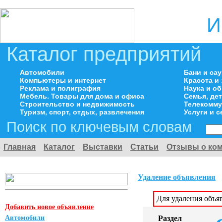
И
Каталог предприятий
Автомобили
Бани и са
Компьютеры и интернет
Красота и
Реклама и полиграфия
Наука и о
Мебель. Товары для дома и офиса
Семья, де
Строительство и недвижимость
Телекомму
Туризм, спорт, отдых, развлечения
Услуги и 
Поиск по ключевым словам
Главная
Каталог
Выставки
Статьи
Отзывы о ко
Удаление объявления
Для удаления объя
Добавить новое объявление
Автомобили
Раздел