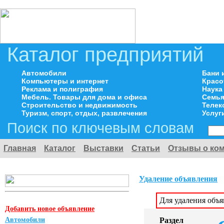
Каталог предприятий
Автомобили
Бани 
Компьютеры и интернет
Красо
Реклама и полиграфия
Наука
Мебель. Товары для дома и офиса
Семья
Строительство и недвижимость
Телек
Туризм, спорт, отдых, развлечения
Услуг
Поиск по ключевым словам
Главная
Каталог
Выставки
Статьи
Отзывы о ко
Удаление объявления
Для удаления объ
Добавить новое объявление
Автомобили
Раздел