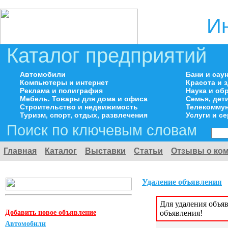
И
Каталог предприятий
Автомобили
Бани и сау
Компьютеры и интернет
Красота и 
Реклама и полиграфия
Наука и об
Мебель. Товары для дома и офиса
Семья, дет
Строительство и недвижимость
Телекоммун
Туризм, спорт, отдых, развлечения
Услуги и с
Поиск по ключевым словам
Главная
Каталог
Выставки
Статьи
Отзывы о ко
Удаление объявления
Для удаления объя
Добавить новое объявление
объявления!
Автомобили