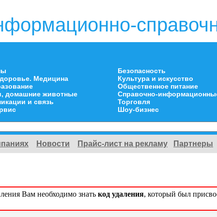
нформационно-справочн
ны
Безопасность
здоровье. Медицина
Культура и искусство
разование
Общественное питание
и, домашние животные
Справочно-информационны
икации и связь
Торговля
ервис
Шоу-бизнес
мпаниях
Новости
Прайс-лист на рекламу
Партнеры
вления Вам необходимо знать
код удаления
, который был присв