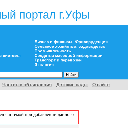
ый портал г.Уфы
Бизнес и финансы. Юриспруденция
Сельское хозяйство, садоводство
Промышленность
е системы
Средства массовой информации
Транспорт и перевозки
Экология
Частные объявления
Детские сады
О сайте
оен системой при добавлении данного