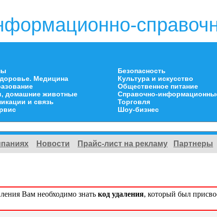
нформационно-справочн
ны
Безопасность
здоровье. Медицина
Культура и искусство
разование
Общественное питание
и, домашние животные
Справочно-информационны
икации и связь
Торговля
ервис
Шоу-бизнес
мпаниях
Новости
Прайс-лист на рекламу
Партнеры
вления Вам необходимо знать
код удаления
, который был присв