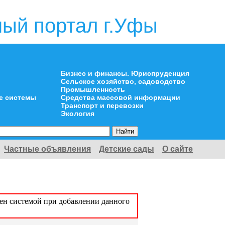
ый портал г.Уфы
Бизнес и финансы. Юриспруденция
Сельское хозяйство, садоводство
Промышленность
е системы
Средства массовой информации
Транспорт и перевозки
Экология
Частные объявления
Детские сады
О сайте
оен системой при добавлении данного