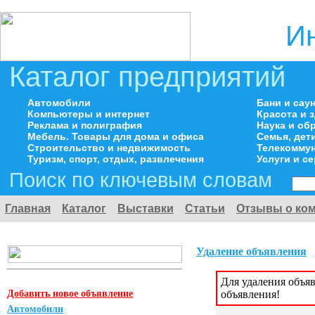
И
Каталог предприятий
Автомобили
Бани и сау
Компьютеры и интернет
Красота и 
Реклама и полиграфия
Наука и об
Мебель. Товары для дома и офиса
Семья, дет
Строительство и недвижимость
Телекоммун
Туризм, спорт, отдых, развлечения
Услуги и с
Поиск по ключевым словам
Главная
Каталог
Выставки
Статьи
Отзывы о ко
Удаление объявления
Для удаления объя
Добавить новое объявление
объявления!
Автомобили