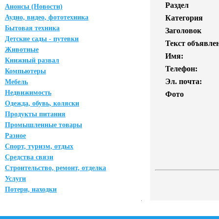
Раздел
Анонсы (Новости)
Аудио, видео, фототехника
Категория
Бытовая техника
Заголовок
Детские сады - путевки
Текст объявле
Животные
Имя:
Книжный развал
Телефон:
Компьютеры
Эл. почта:
Мебель
Недвижимость
Фото
Одежда, обувь, коляски
Продукты питания
Промышленные товары
Разное
Спорт, туризм, отдых
Средства связи
Строительство, ремонт, отделка
Услуги
Потери, находки