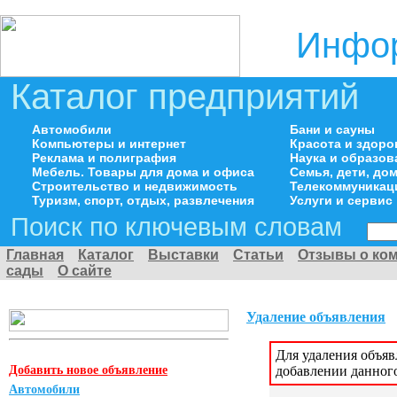
Инфор
Каталог предприятий
Автомобили
Бани и сауны
Компьютеры и интернет
Красота и здоро
Реклама и полиграфия
Наука и образов
Мебель. Товары для дома и офиса
Семья, дети, д
Строительство и недвижимость
Телекоммуникац
Туризм, спорт, отдых, развлечения
Услуги и сервис
Поиск по ключевым словам
Главная
Каталог
Выставки
Статьи
Отзывы о ко
сады
О сайте
Удаление объявления
Для удаления объя
Добавить новое объявление
добавлении данног
Автомобили