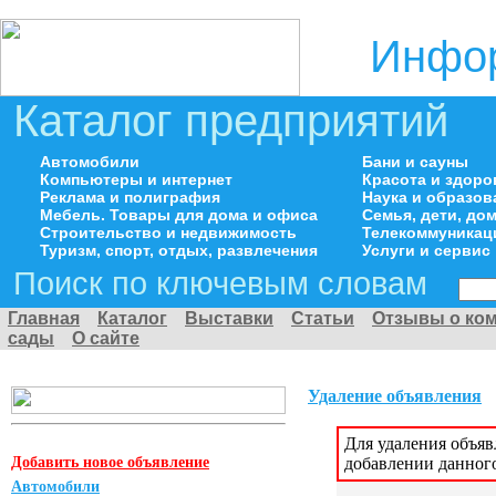
Инфор
Каталог предприятий
Автомобили
Бани и сауны
Компьютеры и интернет
Красота и здоро
Реклама и полиграфия
Наука и образов
Мебель. Товары для дома и офиса
Семья, дети, д
Строительство и недвижимость
Телекоммуникац
Туризм, спорт, отдых, развлечения
Услуги и сервис
Поиск по ключевым словам
Главная
Каталог
Выставки
Статьи
Отзывы о ко
сады
О сайте
Удаление объявления
Для удаления объя
Добавить новое объявление
добавлении данног
Автомобили