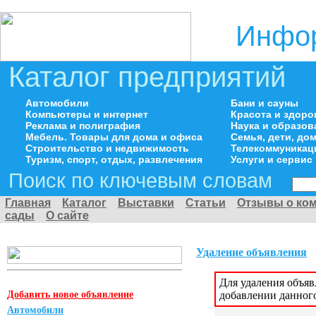
Инфор
Каталог предприятий
Автомобили
Бани и сауны
Компьютеры и интернет
Красота и здоро
Реклама и полиграфия
Наука и образов
Мебель. Товары для дома и офиса
Семья, дети, д
Строительство и недвижимость
Телекоммуникац
Туризм, спорт, отдых, развлечения
Услуги и сервис
Поиск по ключевым словам
Главная
Каталог
Выставки
Статьи
Отзывы о ко
сады
О сайте
Удаление объявления
Для удаления объя
Добавить новое объявление
добавлении данног
Автомобили