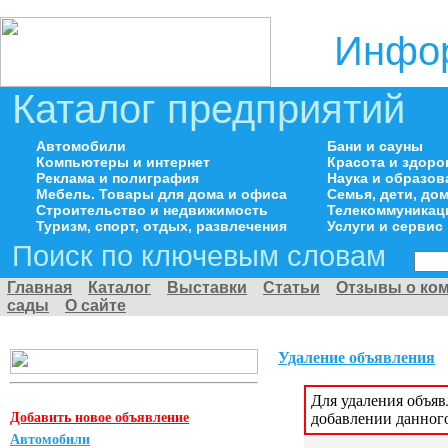
Инфор
Каталог предприятий
Автомобили
Бани и сауны
Компьютеры и интернет
Красота и здоро
Реклама и полиграфия
Наука и образов
Мебель. Товары для дома и офиса
Семья, дети, д
Строительство и недвижимость
Телекоммуникац
Туризм, спорт, отдых, развлечения
Услуги и сервис
Поиск по ключевым словам
Главная
Каталог
Выставки
Статьи
Отзывы о ко
сады
О сайте
Удаление объявления
Для удаления объя
Добавить новое объявление
добавлении данног
Автомобили