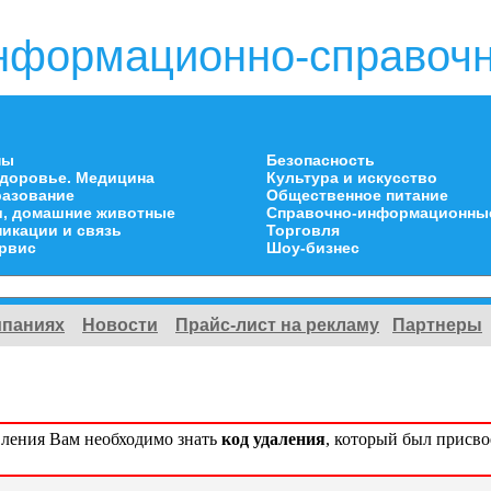
нформационно-справочн
ны
Безопасность
здоровье. Медицина
Культура и искусство
разование
Общественное питание
и, домашние животные
Справочно-информационны
икации и связь
Торговля
ервис
Шоу-бизнес
мпаниях
Новости
Прайс-лист на рекламу
Партнеры
вления Вам необходимо знать
код удаления
, который был присв