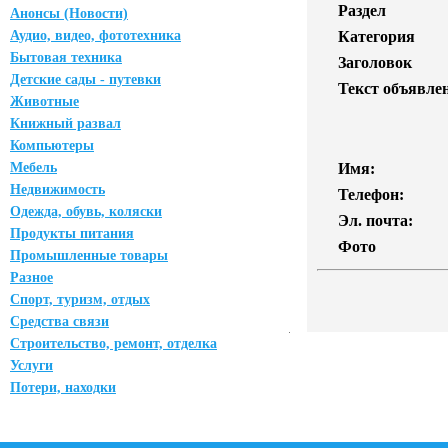
Раздел
Анонсы (Новости)
Аудио, видео, фототехника
Категория
Бытовая техника
Заголовок
Детские сады - путевки
Текст объявле
Животные
Книжный развал
Компьютеры
Мебель
Имя:
Недвижимость
Телефон:
Одежда, обувь, коляски
Эл. почта:
Продукты питания
Фото
Промышленные товары
Разное
Спорт, туризм, отдых
Средства связи
Строительство, ремонт, отделка
Услуги
Потери, находки