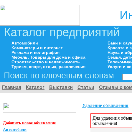
И
Каталог предприятий
Автомобили
Бани и сау
Компьютеры и интернет
Красота и 
Реклама и полиграфия
Наука и об
Мебель. Товары для дома и офиса
Семья, дет
Строительство и недвижимость
Телекоммун
Туризм, спорт, отдых, развлечения
Услуги и с
Поиск по ключевым словам
Главная
Каталог
Выставки
Статьи
Отзывы о ко
Удаление объявления
Для удаления объя
Добавить новое объявление
объявления!
Автомобили