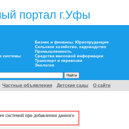
ый портал г.Уфы
Бизнес и финансы. Юриспруденция
Сельское хозяйство, садоводство
Промышленность
е системы
Средства массовой информации
Транспорт и перевозки
Экология
Частные объявления
Детские сады
О сайте
оен системой при добавлении данного