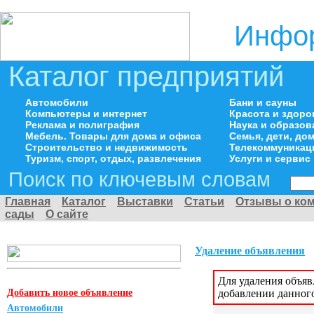
Инфор
Каталог предприятий
Автомобили
Бани и сауны
Компьютеры и интернет
Красота и здоро
Реклама и полиграфия
Наука и образов
Мебель. Товары для дома и офиса
Семья, дети, д
Строительство и недвижимость
Телекоммуникац
Туризм, спорт, отдых, развлечения
Услуги и сервис
Поиск по ключевым словам
Главная
Каталог
Выставки
Статьи
Отзывы о ко
сады
О сайте
Удаление объявления
Для удаления объя
Добавить новое объявление
добавлении данног
Автомобили